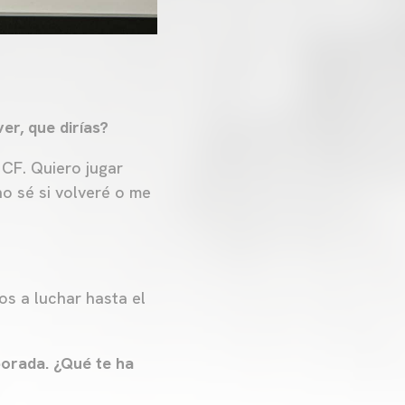
er, que dirías?
 CF. Quiero jugar
no sé si volveré o me
os a luchar hasta el
orada. ¿Qué te ha