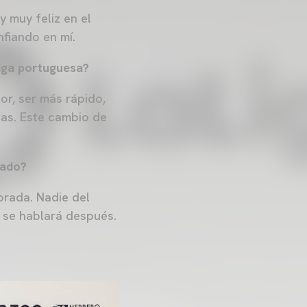
y muy feliz en el
nfiando en mí.
liga portuguesa?
or, ser más rápido,
eas. Este cambio de
tado?
orada. Nadie del
 se hablará después.