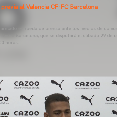
 previa al Valencia CF-FC Barcelona
recido en rueda de prensa ante los medios de comun
 CF-FC Barcelona, que se disputará el sábado 29 de 
00 horas.