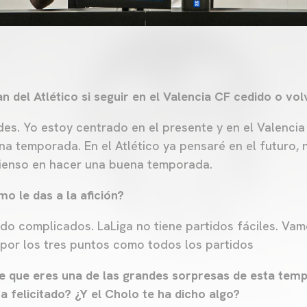
n del Atlético si seguir en el Valencia CF cedido o volv
es. Yo estoy centrado en el presente y en el Valencia
na temporada. En el Atlético ya pensaré en el futuro, 
pienso en hacer una buena temporada.
o le das a la afición?
ido complicados. LaLiga no tiene partidos fáciles. Vam
r por los tres puntos como todos los partidos
e que eres una de las grandes sorpresas de esta temp
a felicitado? ¿Y el Cholo te ha dicho algo?