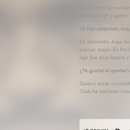
Agradezco la confian
Valencia CF y quiero 
Te has adaptado muy 
Es diferente. Aquí ti
pensar mejor. En Por
liga fue muy bueno 
¿Te gustaría quedart
Quiero estar concent
Club ha hablado conm