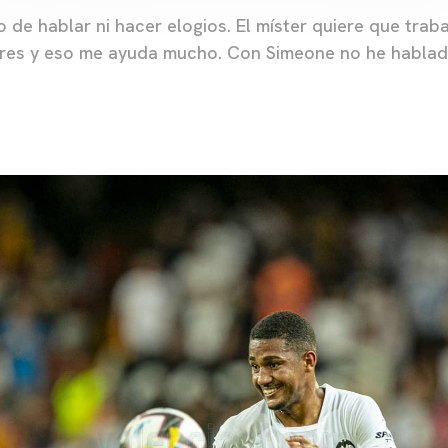
o de hablar ni hacer elogios. El míster quiere que tra
ores y eso me ayuda mucho. Con Simeone no he hablad