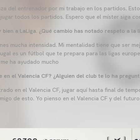
za del entrenador por mi trabajo en los partidos. Esto
jugar todos los partidos. Espero que el míster siga co
bien a LaLiga. ¿Qué cambio has notado respeto a la 
enes mucha intensidad. Mi mentalidad tiene que ser mej
tugal es un fútbol que te prepara para las ligas europ
y me ha ayudado mucho
e en el Valencia CF? ¿Alguien del club te lo ha pregun
rado en el Valencia CF, jugar aquí hasta final de temp
igo de esto. Yo pienso en el Valencia CF y del futuro