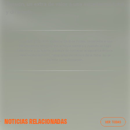
División, un extra de valor a una experiencia total
y diferente.
Copyright 2013-2025 Valencia Club de Fútbol. Se permite el uso
del contenido editorial del artículo siempre y cuando se haga
referencia a su fuente, además de contener el siguiente enlace:
www.valenciacf.com. Fotografías de Lázaro de la Peña, no se
permite su reutilización.
VALENCIA CF
NOTICIAS RELACIONADAS
ENTRENAMIENTO DEL VALENCIA CF 04/03/26
VER TODAS
04 marzo 2026