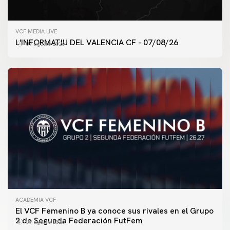
VCF MEDIA LIVE
L'INFORMATIU DEL VALENCIA CF - 07/08/26
07 agosto 2026
ACADEMIA VCF
PRIMER EQUIPO
El VCF Femenino B ya conoce sus rivales en el Grupo
ENTRENAMIENTO DEL VALENCIA CF 7/8/2026
2 de Segunda Federación FutFem
07 agosto 2026