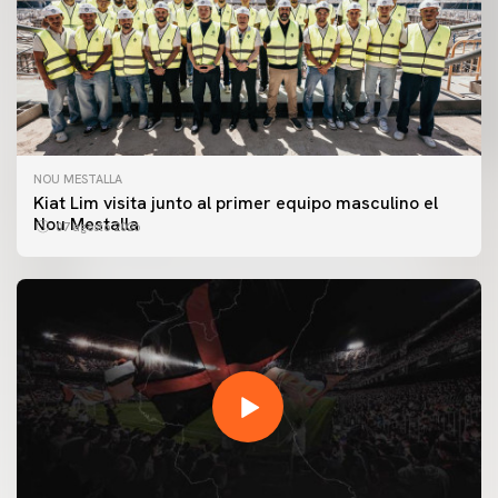
NOU MESTALLA
Kiat Lim visita junto al primer equipo masculino el
Nou Mestalla
07 agosto 2026