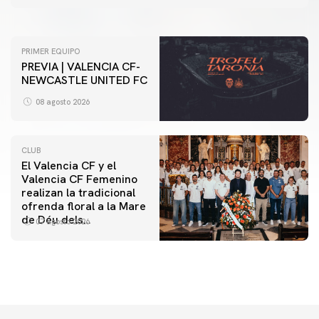
07 agosto 2026
PRIMER EQUIPO
PREVIA | VALENCIA CF-
NEWCASTLE UNITED FC
08 agosto 2026
CLUB
El Valencia CF y el
Valencia CF Femenino
realizan la tradicional
ofrenda floral a la Mare
de Déu dels
07 agosto 2026
Desamparats