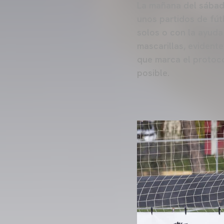
La mañana del sábado
unos partidos de fút
solos o con la ayuda
mascarillas, evident
que marca el protoc
posible.