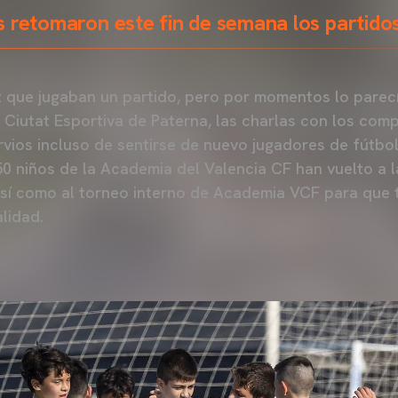
 retomaron este fin de semana los partidos
z que jugaban un partido, pero por momentos lo parecí
la Ciutat Esportiva de Paterna, las charlas con los com
rvios incluso de sentirse de nuevo jugadores de fútb
0 niños de la Academia del Valencia CF han vuelto a l
así como al torneo interno de Academia VCF para que 
lidad.