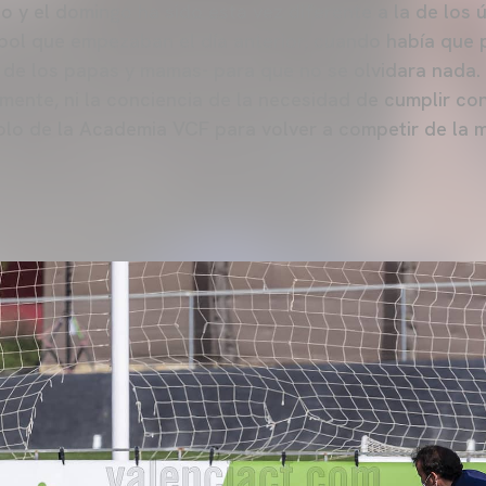
 y el domingo ha sido esta vez diferente a la de los 
bol que empezaban el día anterior, cuando había que p
 de los papas y mamas- para que no se olvidara nada.
emente, ni la conciencia de la necesidad de cumplir co
olo de la Academia VCF para volver a competir de la