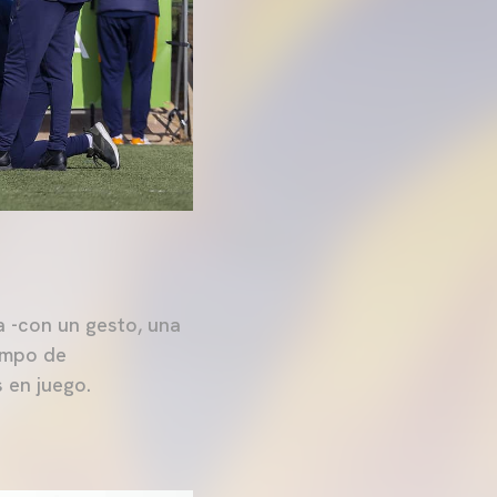
a -con un gesto, una
campo de
 en juego.