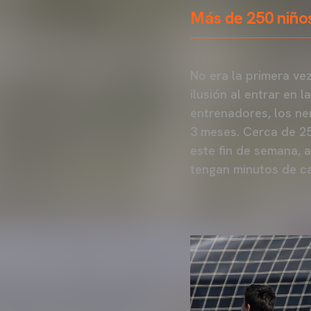
Más de 250 niños
No era la primera ve
ilusión al entrar en 
entrenadores, los ne
3 meses. Cerca de 25
este fin de semana, 
tengan minutos de ca