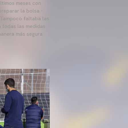
últimos meses con
reparar la bolsa -
 Tampoco faltaba las
n todas las medidas
 manera más segura