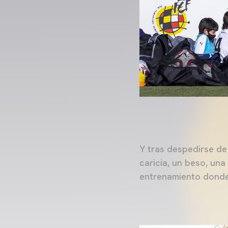
Y tras despedirse de
caricia, un beso, una
entrenamiento donde 