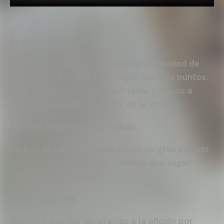
En busca del triunfo
Este partido demuestra nuestra necesidad de
luchar hasta el final para lograr los tres puntos.
Pero, un punto es muy importante y vamos a
seguir trabajando en busca de la victoria.
Trabajo, trabajo y más trabajo
Este es el camino. Hemos hecho un gran partido
y merecimos la victoria. Tenemos que seguir
luchando y trabajando.
Factor Mestalla
Tenemos que dar las gracias a la afición por