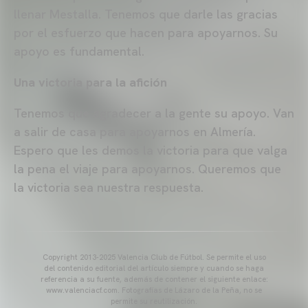
llenar Mestalla. Tenemos que darle las gracias
por el esfuerzo que hacen para apoyarnos. Su
apoyo es fundamental.
Una victoria para la afición
Tenemos que agradecer a la gente su apoyo. Van
a salir de casa para apoyarnos en Almería.
Espero que les demos la victoria para que valga
la pena el viaje para apoyarnos. Queremos que
la victoria sea nuestra respuesta.
Copyright 2013-2025 Valencia Club de Fútbol. Se permite el uso
del contenido editorial del artículo siempre y cuando se haga
referencia a su fuente, además de contener el siguiente enlace:
www.valenciacf.com. Fotografías de Lázaro de la Peña, no se
permite su reutilización.