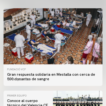
FUNDACIÓ VCF
Gran respuesta solidaria en Mestalla con cerca de
500 donantes de sangre
06 agosto 2026
PRIMER EQUIPO
Conoce al cuerpo
técnico del Valencia CF