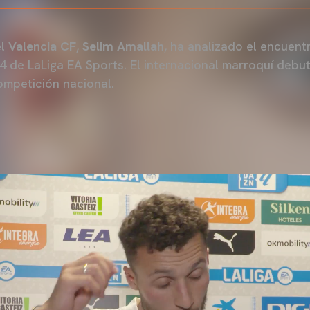
el
Valencia CF
,
Selim Amallah
, ha analizado el encuent
 4 de LaLiga EA Sports. El internacional marroquí debu
ompetición nacional.