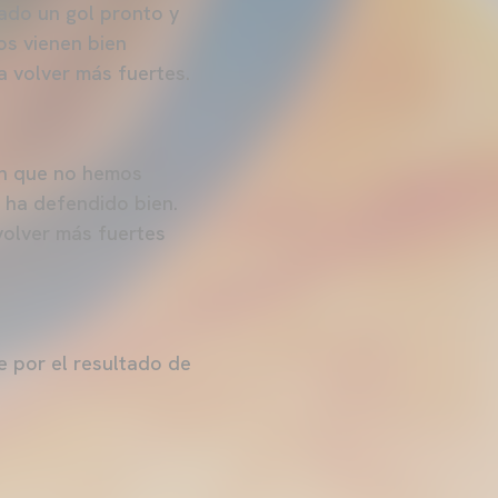
ado un gol pronto y
os vienen bien
 volver más fuertes.
ón que no hemos
 ha defendido bien.
olver más fuertes
te por el resultado de