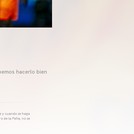
bemos hacerlo bien
pre y cuando se haga
o de la Peña, no se