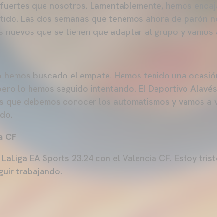
 fuertes que nosotros. Lamentablemente, hemos encaj
rtido. Las dos semanas que tenemos ahora de parón n
 nuevos que se tienen que adaptar al grupo y vamos a
o hemos buscado el empate. Hemos tenido una ocasi
ero lo hemos seguido intentando. El Deportivo Alavés
s que debemos conocer los automatismos y vamos a v
ido.
a CF
 LaLiga EA Sports 23.24 con el Valencia CF. Estoy tris
guir trabajando.