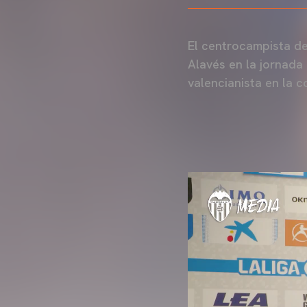
El centrocampista d
Alavés en la jornada
valencianista en la c