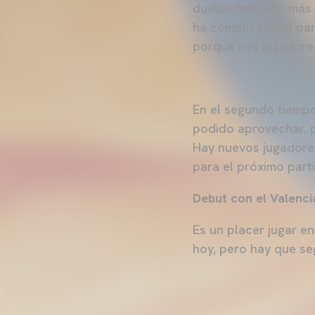
duelos han sido más
ha complicado el pa
porque hay jugadores
En el segundo tiemp
podido aprovechar, p
Hay nuevos jugadore
para el próximo part
Debut con el Valenci
Es un placer jugar en
hoy, pero hay que se