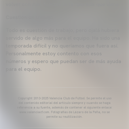
volver con más fuerzas la temporada que viene.
Cuestión de trabajo
Todo es cuestión de trabajo, pero ojalá hubiera
servido de algo más para el equipo. Ha sido una
temporada difícil y no queríamos que fuera así.
Personalmente estoy contento con esos
números y espero que puedan ser de más ayuda
para el equipo.
Copyright 2013-2025 Valencia Club de Fútbol. Se permite el uso
del contenido editorial del artículo siempre y cuando se haga
referencia a su fuente, además de contener el siguiente enlace:
www.valenciacf.com. Fotografías de Lázaro de la Peña, no se
permite su reutilización.