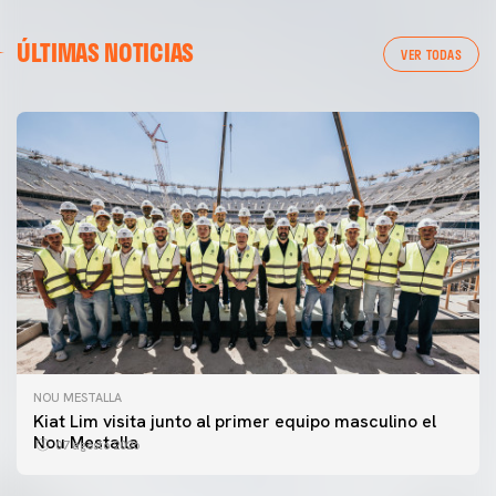
ÚLTIMAS NOTICIAS
VER TODAS
NOU MESTALLA
Kiat Lim visita junto al primer equipo masculino el
Nou Mestalla
07 agosto 2026