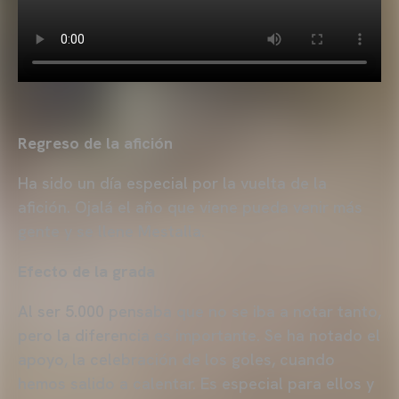
Regreso de la afición
Ha sido un día especial por la vuelta de la
afición. Ojalá el año que viene pueda venir más
gente y se llene Mestalla.
Efecto de la grada
Al ser 5.000 pensaba que no se iba a notar tanto,
pero la diferencia es importante. Se ha notado el
apoyo, la celebración de los goles, cuando
hemos salido a calentar. Es especial para ellos y