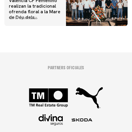
Valencia CF Femenino
realizan la tradicional
ofrenda floral a la Mare
de Déu dels
07 agosto 2026
Desamparats
PARTNERS OFICIALES