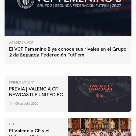
ACADEMIA VCF
PRIMER EQUIPO
El VCF Femenino B ya conoce sus rivales en el Grupo
ENTRENAMIENTO DEL VALENCIA CF 7/8/2026
2 de Segunda Federación FutFem
07 agosto 2026
07 agosto 2026
PRIMER EQUIPO
PREVIA | VALENCIA CF-
NEWCASTLE UNITED FC
08 agosto 2026
CLUB
El Valencia CF y el