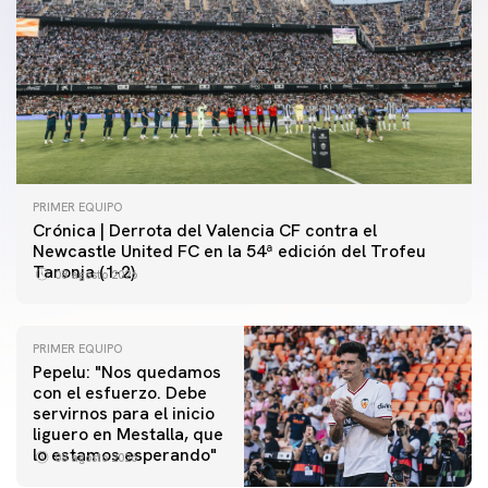
PRIMER EQUIPO
Crónica | Derrota del Valencia CF contra el
Newcastle United FC en la 54ª edición del Trofeu
Taronja (1-2)
08 agosto 2026
PRIMER EQUIPO
Pepelu: "Nos quedamos
con el esfuerzo. Debe
servirnos para el inicio
PRIMER EQUIPO
liguero en Mestalla, que
Las fotos del Valencia CF-Newcastle United FC
PRIMER EQUIPO
lo estamos esperando"
08 agosto 2026
MESTALLA 📍
08 agosto 2026