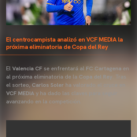
El centrocampista analizó en VCF MEDIA la
próxima eliminatoria de Copa del Rey
El
Valencia CF
se enfrentará al
FC Cartagena
en
al próxima eliminatoria de la
Copa del Rey
. Tras
el sorteo,
Carlos Soler
ha valorado el cruce en
VCF MEDIA
y ha dado las claves para seguir
avanzando en la competición.