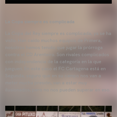
La Copa siempre es complicada
La Copa del Rey siempre es complicada, ya se ha
visto. Han caído muchos equipos de Primera,
nosotros hemos tenido que jugar la prórroga
contra el CD Arenteiro. Son rivales complicados
con independencia de la categoría en la que
jueguen. En este caso el FC Cartagena está en
Segunda, seguro que en su campo nos van a
meter mucha presión, van a estar muy
ilusionados, pero no nos pueden superar en eso.