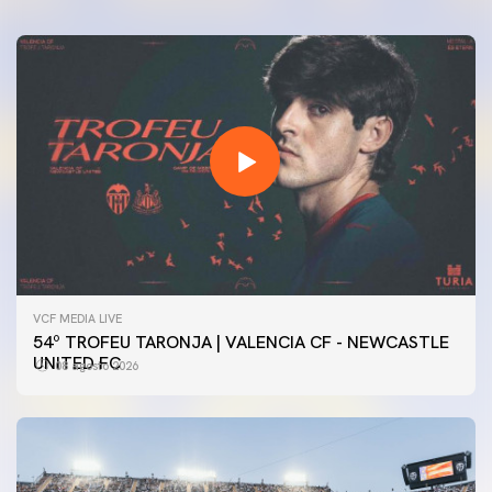
VCF MEDIA LIVE
54º TROFEU TARONJA | VALENCIA CF - NEWCASTLE
UNITED FC
08 agosto 2026