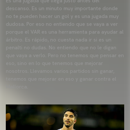
Es una jugada que llega justo antes del
descanso. Es un minuto muy importante donde
no te pueden hacer un gol y es una jugada muy
dudosa. Por eso no entiendo que se vaya a ver
porque el VAR es una herramienta para ayudar al
árbitro. Es rápido, no cuesta nada ir si es un
penalti no dudas. No entiendo que no le digan
que vaya a verlo. Pero no tenemos que pensar en
eso, sino en lo que tenemos que mejorar
nosotros. Llevamos varios partidos sin ganar,
tenemos que mejorar en eso y ganar contra el
Mallorca.