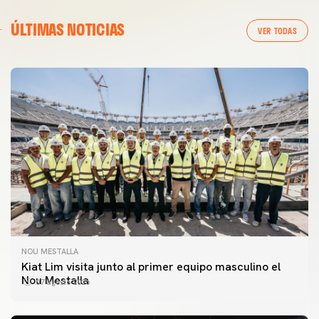
ÚLTIMAS NOTICIAS
VER TODAS
NOU MESTALLA
Kiat Lim visita junto al primer equipo masculino el
Nou Mestalla
07 agosto 2026