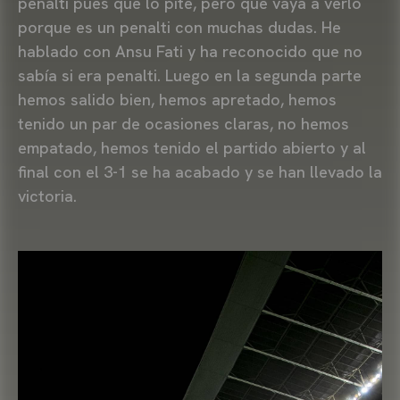
penalti pues que lo pite, pero que vaya a verlo
porque es un penalti con muchas dudas. He
hablado con Ansu Fati y ha reconocido que no
sabía si era penalti. Luego en la segunda parte
hemos salido bien, hemos apretado, hemos
tenido un par de ocasiones claras, no hemos
empatado, hemos tenido el partido abierto y al
final con el 3-1 se ha acabado y se han llevado la
victoria.