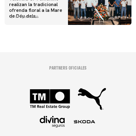
realizan la tradicional
ofrenda floral a la Mare
de Déu dels
07 agosto 2026
Desamparats
PARTNERS OFICIALES