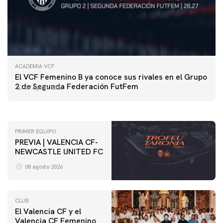
ACADEMIA VCF
PRIMER EQUIPO
El VCF Femenino B ya conoce sus rivales en el Grupo
ENTRENAMIENTO DEL VALENCIA CF 7/8/2026
2 de Segunda Federación FutFem
07 agosto 2026
07 agosto 2026
PRIMER EQUIPO
PREVIA | VALENCIA CF-
NEWCASTLE UNITED FC
08 agosto 2026
CLUB
El Valencia CF y el
Valencia CF Femenino