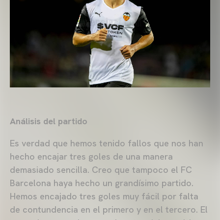
Análisis del partido
Es verdad que hemos tenido fallos que nos han
hecho encajar tres goles de una manera
demasiado sencilla. Creo que tampoco el FC
Barcelona haya hecho un grandísimo partido.
Hemos encajado tres goles muy fácil por falta
de contundencia en el primero y en el tercero. El