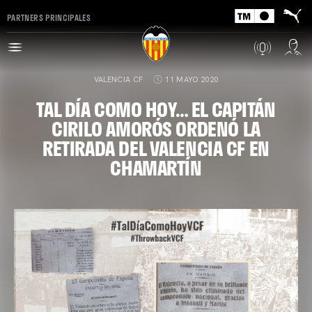
PARTNERS PRINCIPALES
VALENCIA CF
11 MAYO 2020
TAL DÍA COMO HOY… EL CAPITÁN
CIRILO AMORÓS ORDENÓ LA
RETIRADA DEL VALENCIA CF EN
CHAMARTÍN