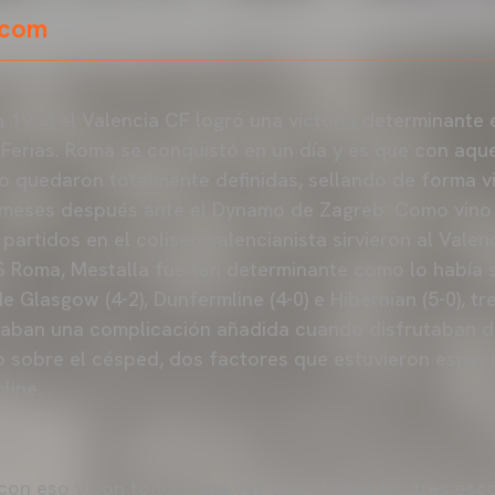
.com
 1963 el Valencia CF logró una victoria determinante 
erias. Roma se conquistó en un día y es que con aquel
o quedaron totalmente definidas, sellando de forma vir
da meses después ante el Dynamo de Zagreb. Como vin
 partidos en el coliseo valencianista sirvieron al Vale
AS Roma, Mestalla fue tan determinante como lo había 
de Glasgow (4-2), Dunfermline (4-0) e Hibernian (5-0), tr
maban una complicación añadida cuando disfrutaban d
ielo sobre el césped, dos factores que estuvieron espe
line.
con eso y con todo y una vez derrotados los tres esc