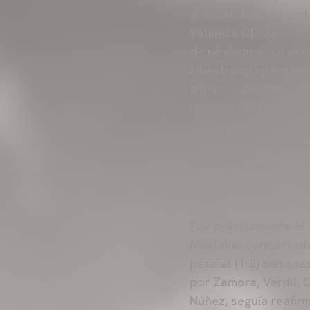
avanzando a velocida
Valencia CF. Apenas
de reivindicar su de
Muestrario Internacio
trofeo y en abril de 
conocía los peligros
cuyo potencial era 
competitivo a partir 
Héctor Núñez…
Fue precisamente el 
Mestalla, completada 
pese al (1-0) semana
por Zamora, Verdú, Qu
Núñez, seguía reafi