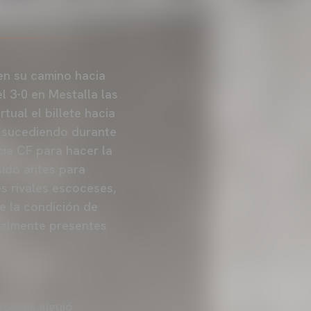
en su camino hacia
 3-0 en Mestalla las
tual el billete hacia
o sucediendo durante
ncia CF para hacer la
sido antes para
es rivales escoceses,
e la condición de
cialmente presentes
oceses siguió