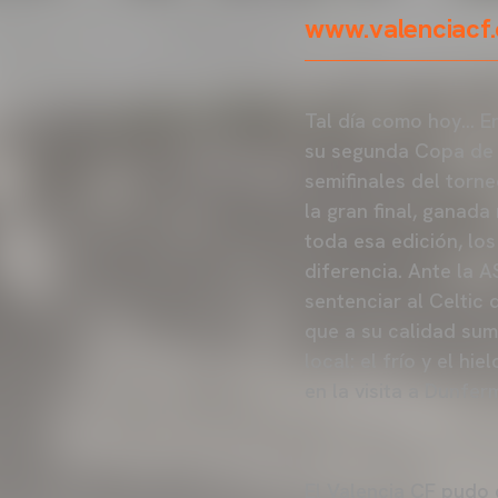
www.valenciacf
Tal día como hoy… En
su segunda Copa de F
semifinales del torne
la gran final, gana
toda esa edición, los
diferencia. Ante la 
sentenciar al Celtic 
que a su calidad su
local: el frío y el h
en la visita a Dunferm
El Valencia CF pudo 