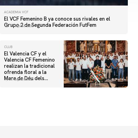
ACADEMIA VCF
El VCF Femenino B ya conoce sus rivales en el
Grupo 2 de Segunda Federación FutFem
07 agosto 2026
CLUB
El Valencia CF y el
Valencia CF Femenino
realizan la tradicional
ofrenda floral a la
Mare de Déu dels
07 agosto 2026
Desamparats