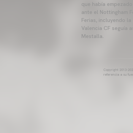
que había empezado e
ante el Nottingham F
Ferias, incluyendo la
Valencia CF seguía 
Mestalla.
Copyright 2013-2025
referencia a su fu