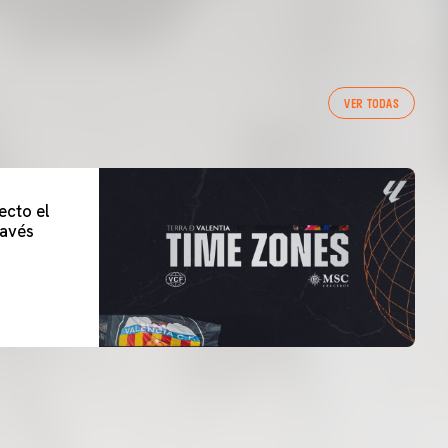
VER TODAS
ecto el
lavés