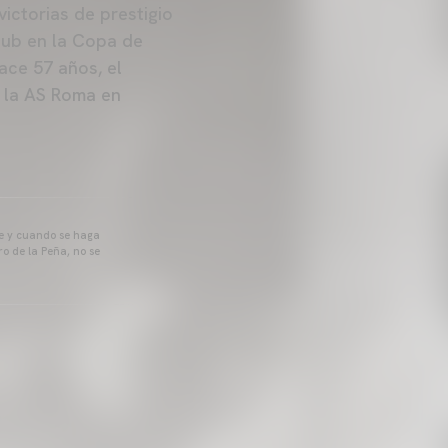
ictorias de prestigio
club en la Copa de
ace 57 años, el
 la AS Roma en
pre y cuando se haga
o de la Peña, no se