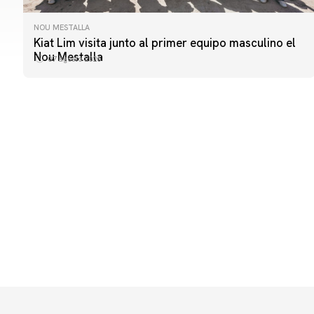
NOU MESTALLA
PRIMER EQUIPO
Kiat Lim visita junto al primer equipo masculino el
ENTRENAMIENTO DEL VALENCIA CF 7/8/2026
Nou Mestalla
07 agosto 2026
07 agosto 2026