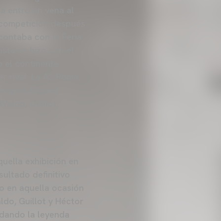
a entró en vena al
 competición después
contaba con la Feria
ista se hizo con el
o el continente
r rival. La AS Roma,
un gran bloque
Waldo, Guillot,
uella exhibición en
sultado definitivo
o en aquella ocasión
ldo, Guillot y Héctor
ndando la leyenda