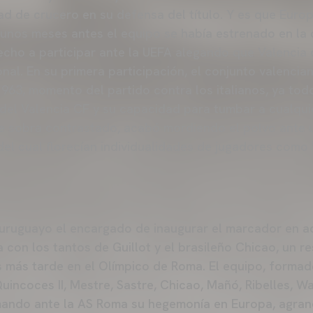
d de crucero en su defensa del título. Y es que Europ
 unos meses antes el equipo se había estrenado en la
recho a participar ante la UEFA alegando que Valencia 
nal. En su primera participación, el conjunto valencian
1963, momento del partido contra los italianos, ya tod
 del Valencia CF y su capacidad para tumbar a cualquie
de sobra contrastado, acabó mordiendo el polvo ante 
del cual florecían individualidades de jugadores como 
uruguayo el encargado de inaugurar el marcador en aq
con los tantos de Guillot y el brasileño Chicao, un re
s más tarde en el Olímpico de Roma. El equipo, formad
incoces II, Mestre, Sastre, Chicao, Mañó, Ribelles, Wa
rmando ante la AS Roma su hegemonía en Europa, agra