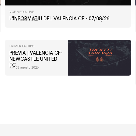
VCF MEDIA LIVE
L'INFORMATIU DEL VALENCIA CF - 07/08/26
07 agosto 2026
PRIMER EQUIPO
PREVIA | VALENCIA CF-
NEWCASTLE UNITED
FC
08 agosto 2026