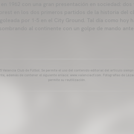
n 1962 con una gran presentación en sociedad: dos v
orest en los dos primeros partidos de la historia del 
 goleada por 1-5 en el City Ground. Tal día como hoy h
asombrando al continente con un golpe de mando ante
 Valencia Club de Fútbol. Se permite el uso del contenido editorial del artículo siem
ente, además de contener el siguiente enlace: www.valenciacf.com. Fotografías de Lázar
permite su reutilización.