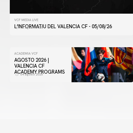
VCF MEDIA LIVE
L'INFORMATIU DEL VALENCIA CF - 05/08/26
05 agosto 2026
ACADEMIA VCF
AGOSTO 2026 |
VALENCIA CF
ACADEMY PROGRAMS
04 agosto 2026