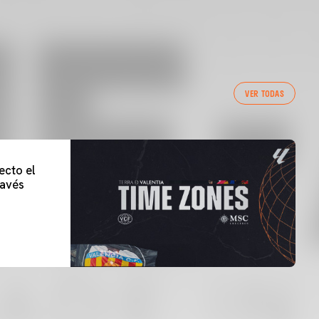
VER TODAS
ecto el
lavés