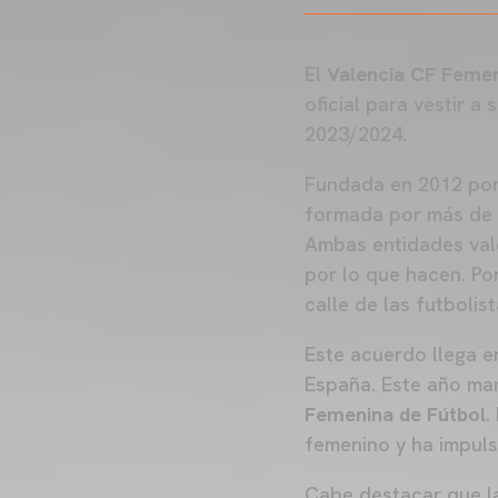
El
Valencia CF Feme
oficial para vestir 
2023/2024.
Fundada en 2012 por
formada por más de 7
Ambas entidades val
por lo que hacen. Po
calle de las futbolis
Este acuerdo llega 
España. Este año mar
Femenina de Fútbol
.
femenino y ha impulsa
Cabe destacar que l