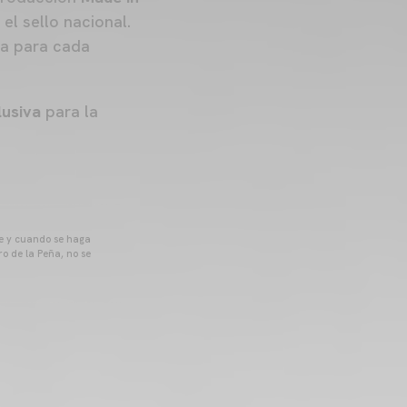
el sello nacional.
da para cada
lusiva
para la
pre y cuando se haga
o de la Peña, no se