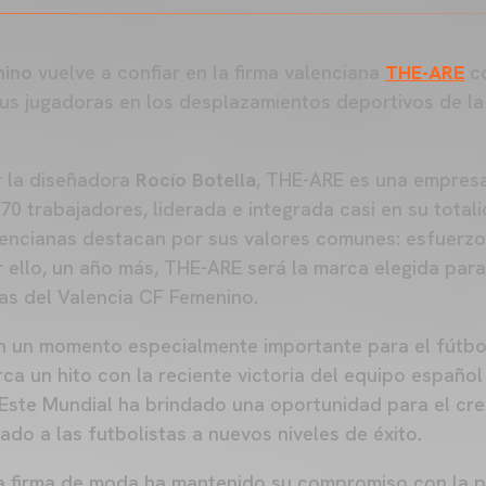
nino
vuelve a confiar en la firma valenciana
THE-ARE
co
a sus jugadoras en los desplazamientos deportivos de 
 la diseñadora
Rocío Botella
, THE-ARE es una empres
0 trabajadores, liderada e integrada casi en su total
encianas destacan por sus valores comunes: esfuerzo,
r ello, un año más, THE-ARE será la marca elegida para
tas del Valencia CF Femenino.
en un momento especialmente importante para el fútbo
ca un hito con la reciente victoria del equipo español
 Este Mundial ha brindado una oportunidad para el cr
do a las futbolistas a nuevos niveles de éxito.
a firma de moda ha mantenido su compromiso con la 