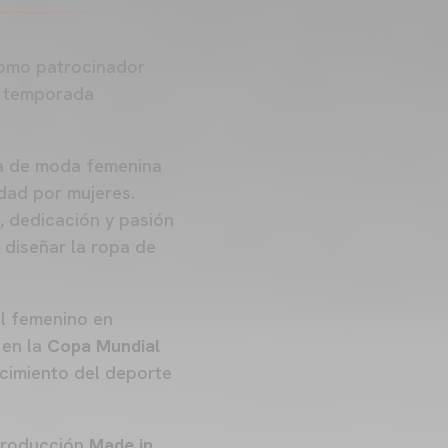
mo patrocinador
la temporada
a de moda femenina
idad por mujeres.
 dedicación y pasión
 diseñar la ropa de
l femenino en
 en la
Copa Mundial
ecimiento del deporte
producción
Made in