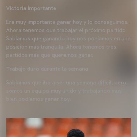
Victoria importante
Era muy importante ganar hoy y lo conseguimos.
Ahora tenemos que trabajar el próximo partido
Sabíamos que ganando hoy nos poníamos en una
posición más tranquila. Ahora tenemos tres
partidos más que queremos ganar.
Trabajo duro durante la semana
Sabíamos que iba a ser una semana difícil, pero
somos un equipo muy unido y trabajando muy
bien podíamos ganar hoy.