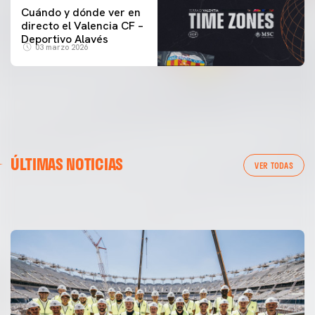
Cuándo y dónde ver en
directo el Valencia CF –
Deportivo Alavés
03 marzo 2026
PRIMER EQUIPO
ÚLTIMAS NOTICIAS
Las fotos del Valencia CF-Newcastle United FC
PRIMER EQUIPO
VER TODAS
MESTALLA 📍
08 agosto 2026
08 agosto 2026