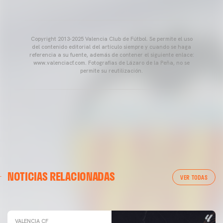
Copyright 2013-2025 Valencia Club de Fútbol. Se permite el uso
del contenido editorial del artículo siempre y cuando se haga
referencia a su fuente, además de contener el siguiente enlace:
www.valenciacf.com. Fotografías de Lázaro de la Peña, no se
permite su reutilización.
VALENCIA CF
NOTICIAS RELACIONADAS
ENTRENAMIENTO DEL VALENCIA CF 04/03/26
VER TODAS
04 marzo 2026
VALENCIA CF