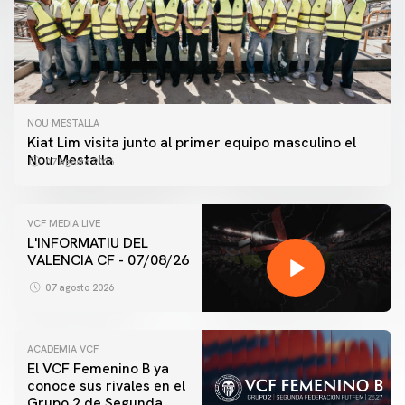
NOU MESTALLA
Kiat Lim visita junto al primer equipo masculino el
Nou Mestalla
07 agosto 2026
VCF MEDIA LIVE
L'INFORMATIU DEL
VALENCIA CF - 07/08/26
07 agosto 2026
ACADEMIA VCF
El VCF Femenino B ya
conoce sus rivales en el
PRIMER EQUIPO
Grupo 2 de Segunda