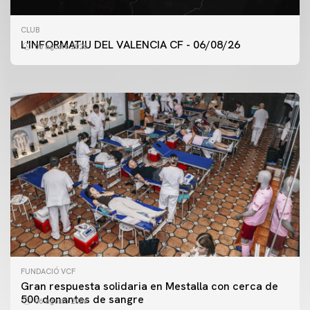
PRIMER EQUIPO
CLUB
ENTRENAMIENTO DEL VALENCIA CF 6/8/2026
L'INFORMATIU DEL VALENCIA CF - 06/08/26
06 agosto 2026
06 agosto 2026
FUNDACIÓ VCF
Gran respuesta solidaria en Mestalla con cerca de
500 donantes de sangre
06 agosto 2026