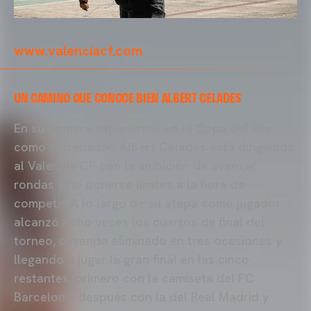
www.valenciacf.com
UN CAMINO QUE CONOCE BIEN ALBERT CELADES
En su primera experiencia en la Copa del Rey
como entrenador, Albert Celades está dirigiendo
al Valencia CF con la ambición de avanzar
rondas y no ponerse límites a la hora de
competir. A lo largo de su etapa como jugador
alcanzó ocho veces los cuartos de final del
torneo, cayendo eliminado en tres ocasiones y
llegando a jugar la gran final en las cinco
restantes, primero con la camiseta del FC
Barcelona, después con la del Real Madrid y