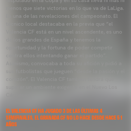
disputado en la Copa y en su casa lleva ni más ni
menos que siete victorias en lo que va de LaLiga.
Es una de las revelaciones del campeonato. El
técnico local destacaba en la previa que “el
Valencia CF está en un nivel ascendente, es uno
de los grandes de España y tenemos la
oportunidad y la fortuna de poder competir
contra ellos intentando ganar el partido”.
Asimismo, convocaba a toda su afición y pidió a
sus futbolistas que jueguen “desde la pasión y el
corazón”. El Valencia CF también tendrá que
superar un ambiente exigente en el Nuevo Los
Cármenes.
EL VALENCIA CF HA JUGADO 3 DE LAS ÚLTIMAS 4
SEMIFINALES, EL GRANADA CF NO LO HACE DESDE HACE 51
AÑOS