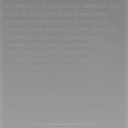
El Valencia CF ha disputado las semifinales de la
Copa del Rey en tres de sus últimas cuatro
participaciones en el torneo. El Granada CF
lucha por volver a jugarlas 51 años después de
la última vez y hoy se cita con el vigente
campeón en un auténtico partidazo. El conjunto
nazarí, como dijo Albert Celades en su
comparecencia previa, “es un equipo sólido y
difícil de ganar, especialmente en su estadio”.
Como dato, hasta la fecha ha encajado 29 goles
en lo que va de LaLiga, pero curiosamente es el
quinto equipo que más veces ha dejado su
portería a cero (8), solo superado por Athletic
(9), Sevilla FC (9), Atlético (10) y Real Madrid (12).