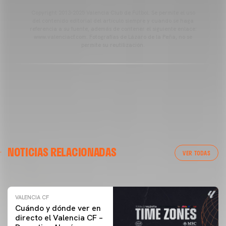
Copyright 2013-2025 Valencia Club de Fútbol. Se permite el uso
del contenido editorial del artículo siempre y cuando se haga
referencia a su fuente, además de contener el siguiente enlace:
www.valenciacf.com. Fotografías de Lázaro de la Peña, no se
permite su reutilización.
VALENCIA CF
NOTICIAS RELACIONADAS
ENTRENAMIENTO DEL VALENCIA CF 04/03/26
VER TODAS
04 marzo 2026
VALENCIA CF
Cuándo y dónde ver en
directo el Valencia CF –