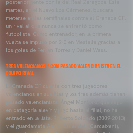
posteriormente con la del Real Zaragoza. Este
martes, en el Nuevo Los Cármenes, buscará
meterse en las semifinales contra el Granada CF,
un rival al que nunca se enfrentó como
futbolista. Como entrenador, en la primera
vuelta se impuso por 2-0 en Mestalla gracias a
los goles de Ferran Torres y Daniel Wass.
TRES VALENCIANOS Y CON PASADO VALENCIANISTA EN EL
EQUIPO RIVAL
El Granada CF cuenta con tres jugadores
valencianos en sus filas y los tres además tienen
pasado valencianista. Ángel Montoro, que llegó
en categoría alevín y jugó hasta el filial, no ha
entrado en la lista. Roberto Soldado (2009-2013)
y el guardameta Aarón Escandell (Carcaixent),