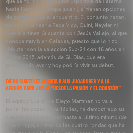
que se formó en la Ciutat Esportiva de Paterna
hasta llegar a la etapa juvenil, sí tienen opciones
de participar en el encuentro. El conjunto nazarí,
no podrá alinear a Fede Vico, Quini, Neyder ni
Álex Martínez. Sí cuenta con Jesús Vallejo, al que
conoce muy bien Celades, puesto que lo hizo
debutar con la selección Sub-21 con 18 años en
el año 2015, además de Gil Dias, que era
presentado ayer y hoy podría vivir su debut.
DIEGO MARTÍNEZ ALIENTA A SUS JUGADORES Y A LA
AFICIÓN PARA JUGAR “DESDE LA PASIÓN Y EL CORAZÓN”
El equipo que dirige Diego Martínez no va a
poner las cosas nada fáciles, ha demostrado su
capacidad para pelear hasta el último minuto (de
la prórroga) en tres de las cuatro rondas que ha