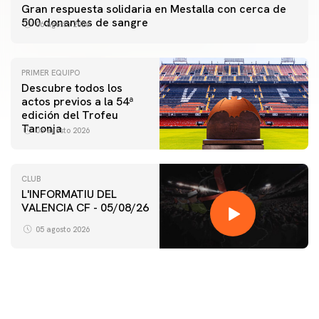
Gran respuesta solidaria en Mestalla con cerca de
500 donantes de sangre
06 agosto 2026
PRIMER EQUIPO
Descubre todos los
actos previos a la 54ª
edición del Trofeu
Taronja
06 agosto 2026
CLUB
L'INFORMATIU DEL
PRIMER EQUIPO
VALENCIA CF - 05/08/26
ENTRENAMIENTO MATINAL DEL VALENCIA CF
5/8/2026
05 agosto 2026
05 agosto 2026