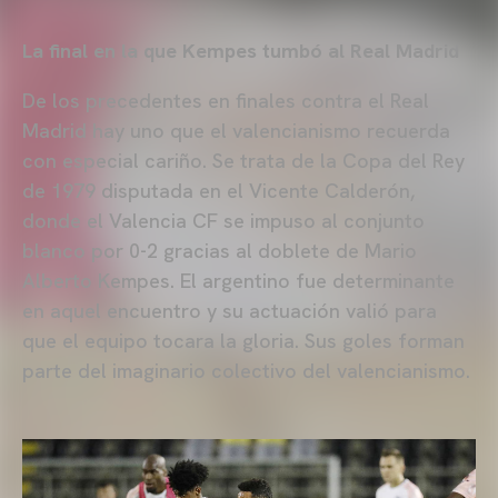
La final en la que Kempes tumbó al Real Madrid
De los precedentes en finales contra el Real
Madrid hay uno que el valencianismo recuerda
con especial cariño. Se trata de la Copa del Rey
de 1979 disputada en el Vicente Calderón,
donde el Valencia CF se impuso al conjunto
blanco por 0-2 gracias al doblete de Mario
Alberto Kempes. El argentino fue determinante
en aquel encuentro y su actuación valió para
que el equipo tocara la gloria. Sus goles forman
parte del imaginario colectivo del valencianismo.