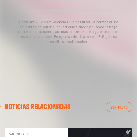
Copyright 2013-2025 Valencia Club de Fútbol. Se permite el uso
del contenido editorial del artículo siempre y cuando se haga
referencia a su fuente, además de contener el siguiente enlace:
www.valenciacf.com. Fotografías de Lázaro de la Peña, no se
permite su reutilización.
VALENCIA CF
NOTICIAS RELACIONADAS
ENTRENAMIENTO DEL VALENCIA CF 04/03/26
VER TODAS
04 marzo 2026
VALENCIA CF