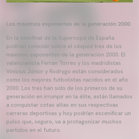
Los máximos exponentes de la generación 2000
En la semifinal de la Supercopa de España
podrían coincidir sobre el césped tres de los
máximos exponentes de la generación 2000. El
valencianista Ferran Torres y los madridistas
Vinícius Júnior y Rodrygo están considerados
como los mejores futbolistas nacidos en el año
2000. Los tres han sido de los primeros de su
generación en irrumpir en la élite, están llamados
a conquistar cotas altas en sus respectivas
carreras deportivas y hoy podrían escenificar un
pulso que, seguro, va a protagonizar muchos
partidos en el futuro.