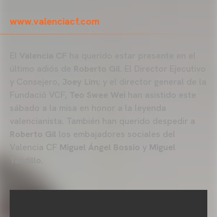
www.valenciacf.com
El
Valencia CF
ha querido estar presente en el
último adiós de
Roberto Gil
. El Director Ejecutivo
y Consejero,
Joey Lim
; y el director general de la
Fundació VCF,
Teo Swee Wei
han asistido este
sábado a la misa en honor a la leyenda
valencianista. También han querido despedir a
Roberto Gil
los embajadores sociales del
Valencia CF
Miguel Ángel Bossio
y
Miguel
Tendillo
.