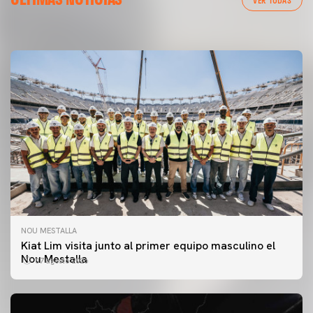
08 agosto 2026
NOU MESTALLA
Kiat Lim visita junto al primer equipo masculino el
Nou Mestalla
07 agosto 2026