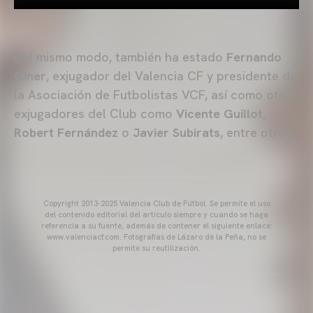
Del mismo modo, también ha estado
Fernando
Giner
, exjugador del Valencia CF y presidente de
la Asociación de Futbolistas VCF, así como otros
exjugadores del Club como
Vicente Guillot,
Robert Fernández
o
Javier Subirats
, entre otros.
Copyright 2013-2025 Valencia Club de Fútbol. Se permite el uso
del contenido editorial del artículo siempre y cuando se haga
referencia a su fuente, además de contener el siguiente enlace:
www.valenciacf.com. Fotografías de Lázaro de la Peña, no se
permite su reutilización.