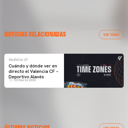
VALENCIA CF
NOTICIAS RELACIONADAS
ENTRENAMIENTO DEL VALENCIA CF 04/03/26
VER TODAS
04 marzo 2026
VALENCIA CF
Cuándo y dónde ver en
directo el Valencia CF –
Deportivo Alavés
03 marzo 2026
PRIMER EQUIPO
ÚLTIMAS NOTICIAS
MESTALLA 📍
VER TODAS