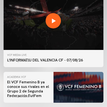
VCF MEDIA LIVE
L'INFORMATIU DEL VALENCIA CF - 07/08/26
07 agosto 2026
ACADEMIA VCF
El VCF Femenino B ya
conoce sus rivales en el
PRIMER EQUIPO
Grupo 2 de Segunda
ENTRENAMIENTO DEL VALENCIA CF 7/8/2026
Federación FutFem
07 agosto 2026
07 agosto 2026