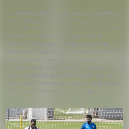
Los primeros días todo era nuevo: la llegada por
tramos horarios, la distribución por campos, los
recorridos diferenciados, el trabajo en solitario,
las medidas de prevención que marca el
protocolo de LaLiga, la distancia social, las
mascarillas, los guantes, el material específico
para cada uno… Poco a poco las novedades se
han ido normalizando e integrando en unas
rutinas de trabajo que están dejando buenas
sensaciones, también en cuanto al cumplimiento
del protocolo establecido por LaLiga.