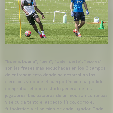
“Buena, buena”, “bien”, “dale fuerte”, “eso es”
son las frases más escuchadas en los 3 campos
de entrenamiento donde se desarrollan los
ejercicios y donde el cuerpo técnico ha podido
comprobar el buen estado general de los
jugadores. Las palabras de ánimos son continuas
y se cuida tanto el aspecto físico, como el
futbolístico y el anímico de cada jugador. Cada