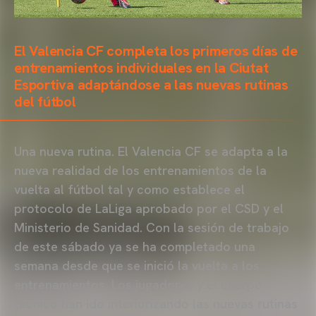
El Valencia CF completa los primeros días de
entrenamientos individuales en la Ciutat
Esportiva adaptándose a las nuevas rutinas
del fútbol
Una nueva rutina. El Valencia CF se adapta a la
nueva realidad de los entrenamientos de la
vuelta al fútbol tal y como establece el
protocolo de LaLiga aprobado por el CSD y el
Ministerio de Sanidad. Con la sesión de trabajo
de este sábado ya se ha completado una
semana desde que se inició la vuelta a los
entrenamientos. Los jugadores y el cuerpo
técnico han ido interiorizando las nuevas rutinas