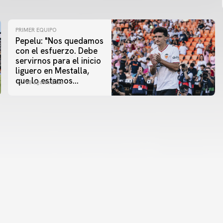
PRIMER EQUIPO
Pepelu: "Nos quedamos
con el esfuerzo. Debe
servirnos para el inicio
liguero en Mestalla,
que lo estamos
08 agosto 2026
esperando"