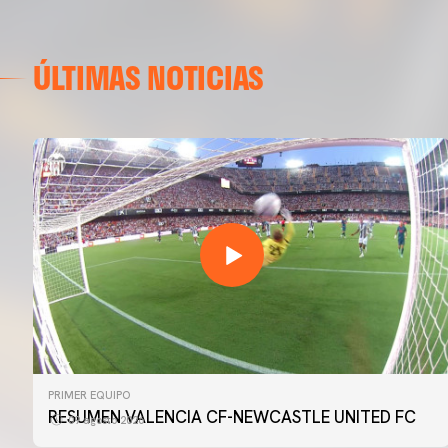
ÚLTIMAS NOTICIAS
PRIMER EQUIPO
RESUMEN VALENCIA CF-NEWCASTLE UNITED FC
09 agosto 2026