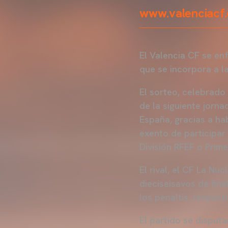
www.valenciacf
El Valencia CF se en
que se incorpora a la
El sorteo, celebrado
de la siguiente jorn
España, gracias a ha
exento de participar
División RFEF o Prime
El rival, el CF La Nu
dieciseisavos de fina
los penaltis, respect
El partido se disputa