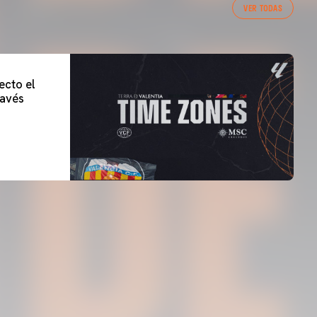
VER TODAS
ecto el
lavés