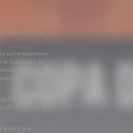
el Rey de 2023, ya
los enfrentamientos
de la Supercopa de
Valencia CF estaba
 equipos de Segunda
logró el pase a los
 la UD Las Palmas en
o Camilo Cano.