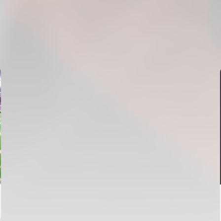
PRIMER EQUIPO
GALERÍA | VALENCIA CF - NEWCASTLE UNITED FC
54ª EDICIÓN TROFEU TARONJA
08 agosto 2026