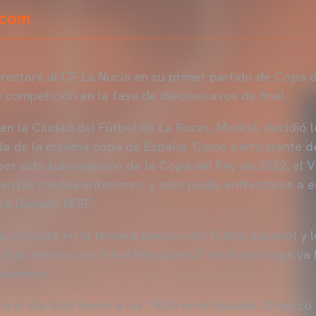
.com
frentará al CF La Nucia en su primer partido de Copa d
 competición en la fase de dieciseisavos de final.
 en la Ciudad del Fútbol de La Rozas, Madrid, decidió 
ada de la máxima copa de España. Como participante 
ber sido subcampeón de la Copa del Rey de 2022, el 
 en las rondas anteriores, y solo podía enfrentarse a
ra División RFEF.
cía, compite en la tercera división del fútbol español y 
l tras vencer por 2-4 al Hércules CF en la prórroga ya
ivamente.
rá el día 3 de Enero a las 19:00 en el Estadio Olímpic