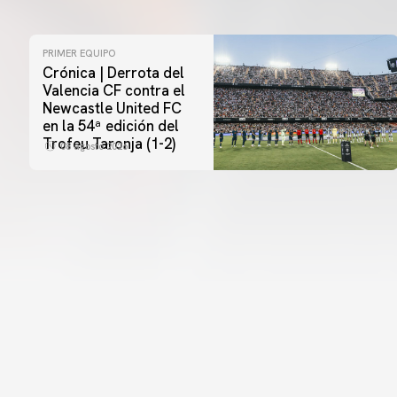
PRIMER EQUIPO
Crónica | Derrota del
Valencia CF contra el
Newcastle United FC
en la 54ª edición del
Trofeu Taronja (1-2)
08 agosto 2026