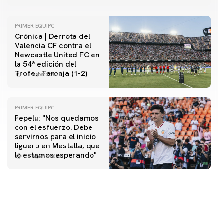
PRIMER EQUIPO
Crónica | Derrota del
Valencia CF contra el
Newcastle United FC en
la 54ª edición del
Trofeu Taronja (1-2)
08 agosto 2026
PRIMER EQUIPO
Pepelu: "Nos quedamos
con el esfuerzo. Debe
servirnos para el inicio
PRIMER EQUIPO
liguero en Mestalla, que
Las fotos del Valencia CF-Newcastle United FC
lo estamos esperando"
08 agosto 2026
08 agosto 2026