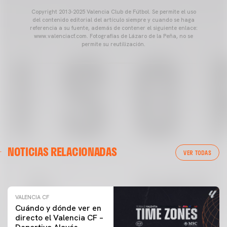
Copyright 2013-2025 Valencia Club de Fútbol. Se permite el uso
del contenido editorial del artículo siempre y cuando se haga
referencia a su fuente, además de contener el siguiente enlace:
www.valenciacf.com. Fotografías de Lázaro de la Peña, no se
permite su reutilización.
VALENCIA CF
NOTICIAS RELACIONADAS
ENTRENAMIENTO DEL VALENCIA CF 04/03/26
VER TODAS
04 marzo 2026
VALENCIA CF
Cuándo y dónde ver en
directo el Valencia CF –