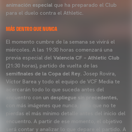
animación especial
que ha preparado el Club
para el duelo contra el Athletic.
MÁS DENTRO QUE NUNCA
El momento cumbre de la semana se vivirá el
miércoles. A las 19:30 horas comenzará una
previa especial del
Valencia CF – Athletic Club
(21:30 horas), partido de vuelta de las
semifinales de la Copa del Rey
. Josep Rovira,
Víctor Barea y todo el equipo de VCF Media te
acercarán todo lo que suceda antes del
encuentro con
un despliegue sin precedentes
,
con más imágenes que nunca, para que no te
pierdas el más mínimo detalle antes del inicio del
encuentro. A partir de ese momento, el objetivo
será contar y analizar lo que depare el partido. A