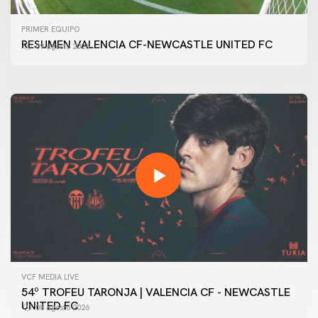
PRIMER EQUIPO
GALERÍA | VALENCIA CF - NEWCASTLE UNITED FC
PRIMER EQUIPO
54ª EDICIÓN TROFEU TARONJA
RESUMEN VALENCIA CF-NEWCASTLE UNITED FC
09 agosto 2026
08 agosto 2026
VCF MEDIA LIVE
54º TROFEU TARONJA | VALENCIA CF - NEWCASTLE
UNITED FC
08 agosto 2026