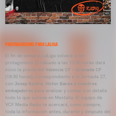
PROTAGONISMO PARA LALIGA
El fin de semana, LaLiga volverá a ser
protagonista. El sábado a las 17:30 horas dará
inicio la previa del
Valencia CF – Granada CF
(18:30 horas), correspondiente a la Jornada 27,
con
Josep Rovira, Víctor Barea y nuestros
embajadores
para analizar y contar con detalle
todo lo que suceda en Mestalla. El equipo de
VCF Media Radio te acercará, como siempre,
toda la información antes, durante y después del