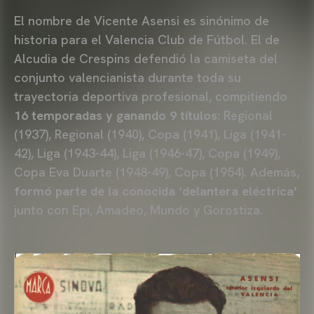
El nombre de Vicente Asensi es sinónimo de
historia para el Valencia Club de Fútbol. El de
Alcudia de Crespins defendió la camiseta del
conjunto valencianista durante toda su
trayectoria deportiva profesional, compitiendo
16 temporadas y ganando 9 títulos
: Regional
(1937), Regional (1940), Copa (1941), Liga (1941-
42), Liga (1943-44), Liga (1946-47), Copa (1949),
Copa Eva Duarte (1948-49), Copa (1954). Además,
formó parte de la conocida ‘delantera eléctrica’
junto con Epi, Amadeo, Mundo y Gorostiza.