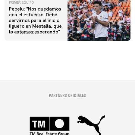
PRIMER EQUIPO
Pepelu: "Nos quedamos
con el esfuerzo. Debe
servirnos para el inicio
PRIMER EQUIPO
liguero en Mestalla, que
Las fotos del Valencia CF-Newcastle United FC
PRIMER EQUIPO
lo estamos esperando"
08 agosto 2026
MESTALLA 📍
08 agosto 2026
08 agosto 2026
PARTNERS OFICIALES