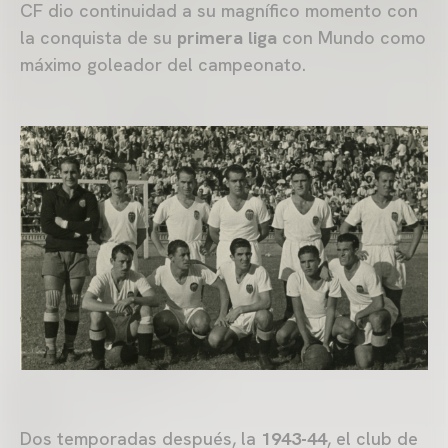
CF dio continuidad a su magnífico momento con
la conquista de su
primera liga
con Mundo como
máximo goleador del campeonato.
Dos temporadas después, la
1943-44
, el club de