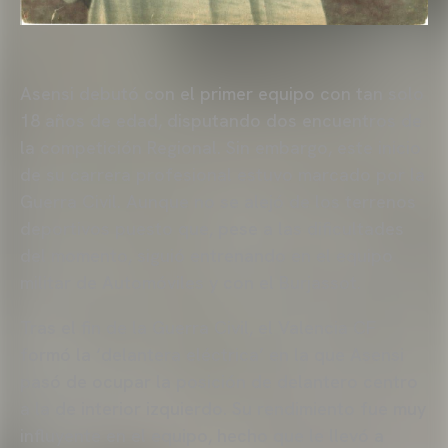
Asensi debutó con el primer equipo con tan solo
18 años de edad, disputando dos encuentros de
la competición Regional. Sin embargo, este inicio
de su carrera profesional estuvo marcado por la
Guerra Civil. Aunque no se alejó de los terrenos
deportivos puesto que, pese a las dificultades
del momento, siguió entrenando en el equipo
militar de Automóviles y con el Burjassot.
Tras el fin de la Guerra Civil, el Valencia CF
formó la ‘delantera eléctrica’ en la que Asensi
pasó de ocupar la posición de delantero centro
a la de interior izquierdo. Su rendimiento fue muy
influyente en el equipo, hecho que le llevó a