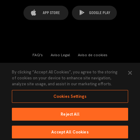
FAQ's
Aviso Legal
Aviso de cookies
Cookies Settings
Contactos
Prensa
By clicking “Accept All Cookies”, you agree to the storing
of cookies on your device to enhance site navigation,
Ley Transparencia
Política de Privacidad
analyze site usage, and assist in our marketing efforts.
Accesibilidad
Cookies Settings
Reject All
Ninguna parte de esta página puede ser reproducida sin el permiso del Valencia
CF © 2026 Valencia CF.
Accept All Cookies
Hecho por Lobo.