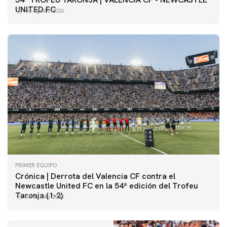
UNITED FC
08 agosto 2026
PRIMER EQUIPO
Crónica | Derrota del Valencia CF contra el
Newcastle United FC en la 54ª edición del Trofeu
Taronja (1-2)
08 agosto 2026