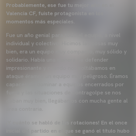
Probablemente, ese fue tu mejor año en el
Valencia CF, fuiste protagonista en los
momentos más especiales.
Fue un año genial para todo el equipo, a nivel
individual y colectivo. Hicimos las cosas muy
bien, era un equipo muy compacto, muy sólido y
solidario. Había una manera de defender
impresionante y cuando nos soltábamos en
ataque éramos un equipo muy peligroso. Éramos
capaces de dominar a equipos encerrados por
fuera y las situaciones de contragolpe se nos
daban muy bien, llegábamos con mucha gente al
área contraria.
¡Y cuánto se habló de las rotaciones! En el once
inicial del partido en el que se ganó el título hubo