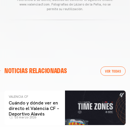
www.valenciacf.com. Fotografías de Lázaro de la Peña, no se
permite su reutilización.
VALENCIA CF
NOTICIAS RELACIONADAS
ENTRENAMIENTO DEL VALENCIA CF 04/03/26
VER TODAS
04 marzo 2026
VALENCIA CF
Cuándo y dónde ver en
directo el Valencia CF –
Deportivo Alavés
03 marzo 2026