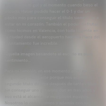
grabada es el gol y el momento cuando beso el
escudo. Haber podido hacer el 0-1 y dar un
pasito más para conseguir el título siempre va a
estar en mi corazón. También el poder disfrutar
como hicimos en Valencia, con toda la gente en
la ciudad desde el aeropuerto hasta la Plaza del
Ayuntamiento fue increíble.
Aquella imagen besándote el escudo es puro
sentimiento…
Para mí también, en ese momento sentí eso, era
un gol muy importante porque nos acercaba a un
segundo título de Liga después de tantos años
sin conseguir uno ganamos dos en tres años y
eso está al alcance de muy pocos equipos.
Nosotros lo conseguimos y además con mucho