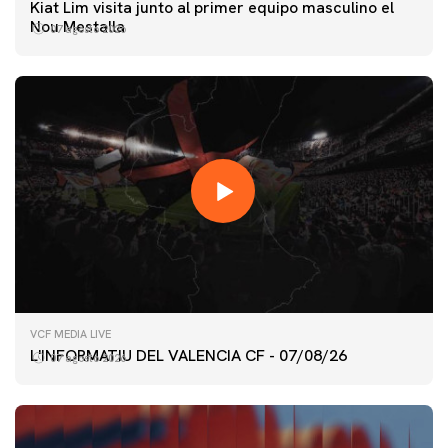
Kiat Lim visita junto al primer equipo masculino el
Nou Mestalla
07 agosto 2026
VCF MEDIA LIVE
L'INFORMATIU DEL VALENCIA CF - 07/08/26
07 agosto 2026