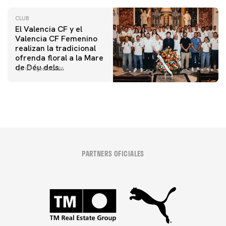
CLUB
El Valencia CF y el
Valencia CF Femenino
realizan la tradicional
ofrenda floral a la Mare
de Déu dels
07 agosto 2026
Desamparats
PARTNERS OFICIALES