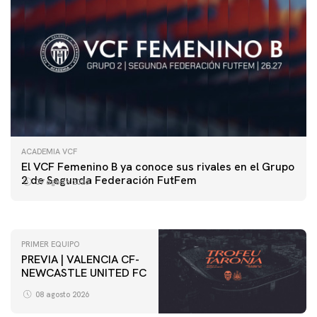
ACADEMIA VCF
PRIMER EQUIPO
El VCF Femenino B ya conoce sus rivales en el Grupo
ENTRENAMIENTO DEL VALENCIA CF 7/8/2026
2 de Segunda Federación FutFem
07 agosto 2026
07 agosto 2026
PRIMER EQUIPO
PREVIA | VALENCIA CF-
NEWCASTLE UNITED FC
08 agosto 2026