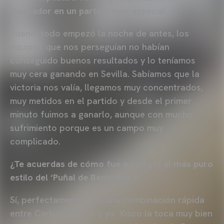
marcador en un partido muy especial.
Bueno, todo empezó la noche de antes, los
equipos que nos perseguían no habían
conseguido buenos resultados y lo teníamos
muy cera ganando en Sevilla. Sabíamos que la
victoria nos valía, llegamos muy concentrados,
muy metidos en el partido y desde el primer
minuto fuimos a ganarlo, aunque con mucho
sufrimiento porque es un campo muy
complicado.
¿Te acuerdas de cómo fue aquel gol al más puro
estilo del ‘Puñal de Benicalap’?
Sí, perfectamente. Fue una combinación rápida
entre Carboni, Xisco y yo. Xisco la toca muy bien