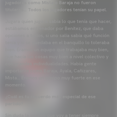
jugadores como Mista o Baraja no fueron
titulares… Todos los jugadores tenían su papel.
Jugara quien jugara sabía lo que tenía que hacer,
estábamos entrenador por Benítez, que daba
opciones a todos, si uno salía sabía qué función
tenía y si se quedaba en el banquillo lo toleraba
bien. Éramos un equipo que trabajaba muy bien,
que hacía las cosas muy bien a nivel colectivo y
con grandes individualidades. Había gente
importante como Baraja, Ayala, Cañizares,
Mista… Éramos un equipo muy fuerte en ese
momento.
¿Cuál es tu recuerdo más especial de ese
partido?
Sin duda la imagen que voy a tener siempre