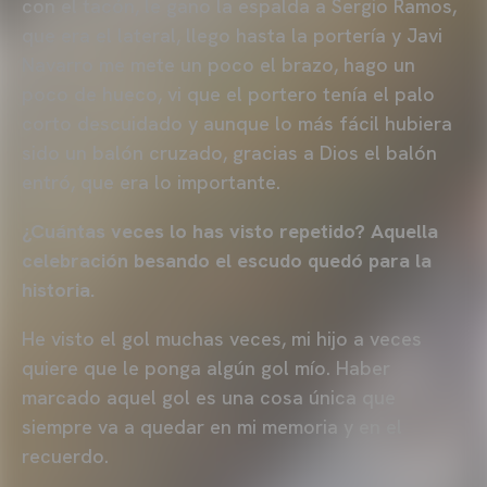
con el tacón, le gano la espalda a Sergio Ramos,
que era el lateral, llego hasta la portería y Javi
Navarro me mete un poco el brazo, hago un
poco de hueco, vi que el portero tenía el palo
corto descuidado y aunque lo más fácil hubiera
sido un balón cruzado, gracias a Dios el balón
entró, que era lo importante.
¿Cuántas veces lo has visto repetido? Aquella
celebración besando el escudo quedó para la
historia.
He visto el gol muchas veces, mi hijo a veces
quiere que le ponga algún gol mío. Haber
marcado aquel gol es una cosa única que
siempre va a quedar en mi memoria y en el
recuerdo.