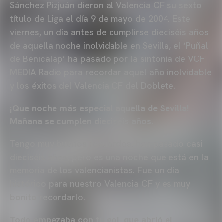
Sánchez Pizjuán dieron al Valencia CF su sexto
título de Liga el día 9 de mayo de 2004. Este
viernes, un día antes de cumplirse dieciséis años
de aquella noche inolvidable en Sevilla, el ‘Puñal
de Benicalap’ ha pasado por la sintonía de VCF
MEDIA Radio para recordar aquel año inolvidable
y los éxitos del Valencia CF del Doblete.
¡Que noche más especial aquella de Sevilla!
Mañana se cumplen dieciséis años.
Tengo muy buenos recuerdos, han pasado casi
dieciséis años, pero es una noche que está en la
memoria de los valencianistas. Fue un día
histórico para nuestro Valencia CF y es muy
bonito recordarlo.
Todo empezaba con tu gol, que abrió el