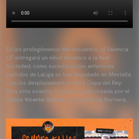
En los prolegómenos del encuentro, el Valencia
CF entregará un ninot temático a la Real
Sociedad, como sucedió en los anteriores
partidos de LaLiga se han disputado en Mestalla
y en los desplazamientos de la Copa del Rey.
Para esta ocasión, la obra ha sido creada por el
artista
Vicente Gomar
, del Gremio de Burriana.