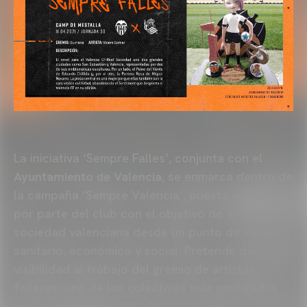
La iniciativa ‘Sempre Falles’, conjunta con el
Ayuntamiento de Valencia
, se enmarca dentro de
la campaña ‘Sempre Valencia’, puesta en marcha
por parte del club con el objetivo de apoyar a la
sociedad valenciana desde un punto de vista
sanitario, económico y social. Pretende dar
visibilidad al trabajo del gremio de artistas
falleros, uno de los colectivos más castigados
por la crisis del COVID-19.