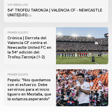
VCF MEDIA LIVE
54º TROFEU TARONJA | VALENCIA CF - NEWCASTLE
UNITED FC
08 agosto 2026
PRIMER EQUIPO
Crónica | Derrota del
Valencia CF contra el
Newcastle United FC en
la 54ª edición del
Trofeu Taronja (1-2)
08 agosto 2026
PRIMER EQUIPO
Pepelu: "Nos quedamos
con el esfuerzo. Debe
servirnos para el inicio
PRIMER EQUIPO
liguero en Mestalla, que
Las fotos del Valencia CF-Newcastle United FC
lo estamos esperando"
08 agosto 2026
08 agosto 2026