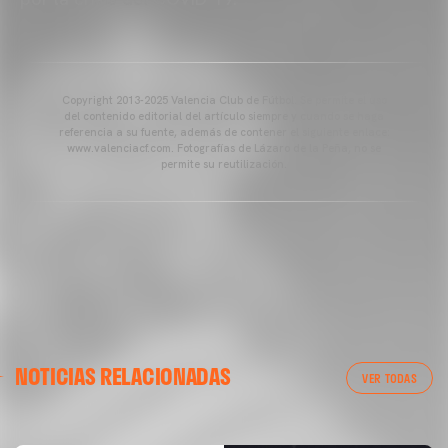
Copyright 2013-2025 Valencia Club de Fútbol. Se permite el uso
del contenido editorial del artículo siempre y cuando se haga
referencia a su fuente, además de contener el siguiente enlace:
www.valenciacf.com. Fotografías de Lázaro de la Peña, no se
permite su reutilización.
VALENCIA CF
NOTICIAS RELACIONADAS
ENTRENAMIENTO DEL VALENCIA CF 04/03/26
VER TODAS
04 marzo 2026