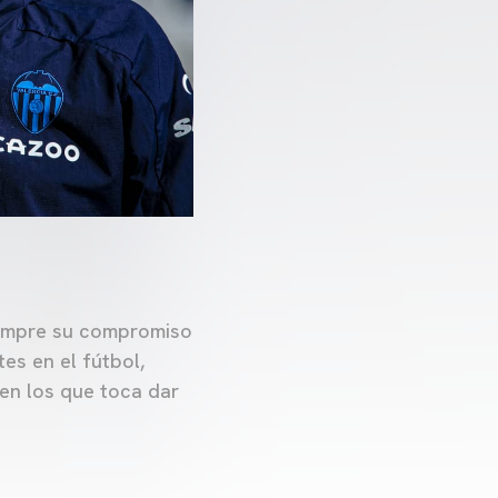
iempre su compromiso
es en el fútbol,
en los que toca dar