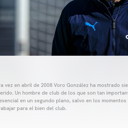
ra vez en abril de 2008 Voro González ha mostrado s
erido. Un hombre de club de los que son tan important
esencial en un segundo plano, salvo en los momentos 
rabajar para el bien del club.