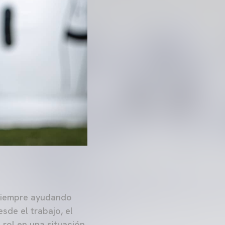
 Siempre ayudando
sde el trabajo, el
 rol en una situación