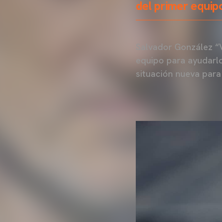
del primer equip
Salvador González “V
equipo para ayudarlo
situación nueva para