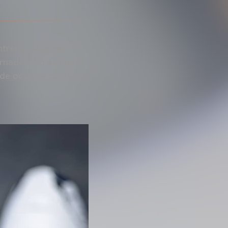
trenar al primer
ornadas. No es una
9 de octubre de 1963.