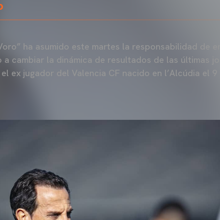
o
oro” ha asumido este martes la responsabilidad de en
 a cambiar la dinámica de resultados de las últimas j
 el ex jugador del Valencia CF nacido en l’Alcúdia el 