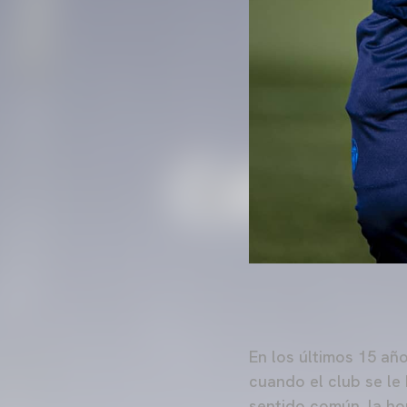
En los últimos 15 añ
cuando el club se le
sentido común, la ho