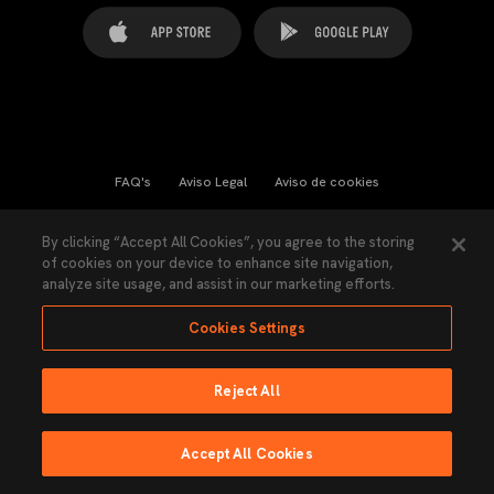
FAQ's
Aviso Legal
Aviso de cookies
Cookies Settings
Contactos
Prensa
By clicking “Accept All Cookies”, you agree to the storing
of cookies on your device to enhance site navigation,
Ley Transparencia
Política de Privacidad
analyze site usage, and assist in our marketing efforts.
Accesibilidad
Cookies Settings
Reject All
Ninguna parte de esta página puede ser reproducida sin el permiso del Valencia
CF © 2026 Valencia CF.
Accept All Cookies
Hecho por Lobo.