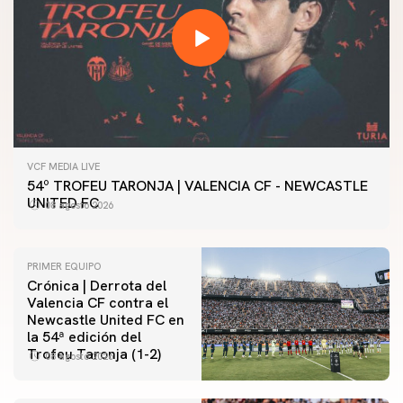
VCF MEDIA LIVE
54º TROFEU TARONJA | VALENCIA CF - NEWCASTLE
UNITED FC
08 agosto 2026
PRIMER EQUIPO
Crónica | Derrota del
Valencia CF contra el
Newcastle United FC en
la 54ª edición del
Trofeu Taronja (1-2)
08 agosto 2026