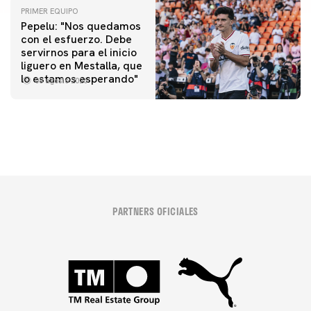
PRIMER EQUIPO
Pepelu: "Nos quedamos
con el esfuerzo. Debe
servirnos para el inicio
PRIMER EQUIPO
liguero en Mestalla, que
Las fotos del Valencia CF-Newcastle United FC
lo estamos esperando"
08 agosto 2026
08 agosto 2026
PARTNERS OFICIALES