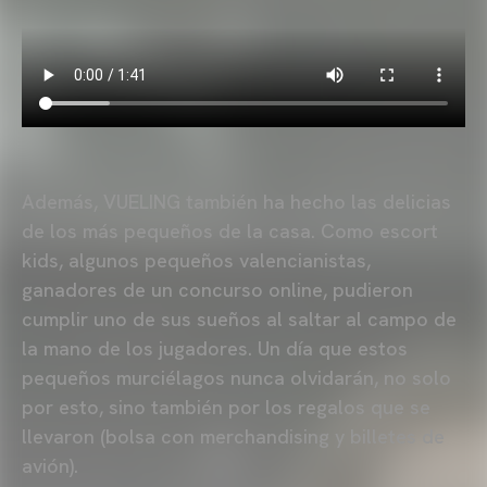
Además, VUELING también ha hecho las delicias
de los más pequeños de la casa. Como escort
kids, algunos pequeños valencianistas,
ganadores de un concurso online, pudieron
cumplir uno de sus sueños al saltar al campo de
la mano de los jugadores. Un día que estos
pequeños murciélagos nunca olvidarán, no solo
por esto, sino también por los regalos que se
llevaron (bolsa con merchandising y billetes de
avión).