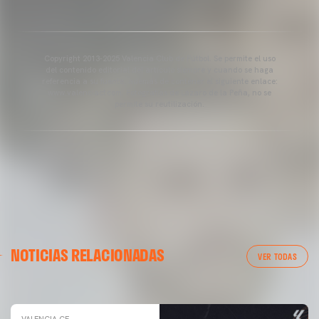
Copyright 2013-2025 Valencia Club de Fútbol. Se permite el uso
del contenido editorial del artículo siempre y cuando se haga
referencia a su fuente, además de contener el siguiente enlace:
www.valenciacf.com. Fotografías de Lázaro de la Peña, no se
permite su reutilización.
VALENCIA CF
NOTICIAS RELACIONADAS
ENTRENAMIENTO DEL VALENCIA CF 04/03/26
VER TODAS
04 marzo 2026
VALENCIA CF