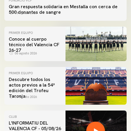
FUNDACIÓ VCF
Gran respuesta solidaria en Mestalla con cerca de
500 donantes de sangre
06 agosto 2026
PRIMER EQUIPO
Conoce al cuerpo
técnico del Valencia CF
26-27
06 agosto 2026
PRIMER EQUIPO
Descubre todos los
actos previos a la 54ª
edición del Trofeu
Taronja
06 agosto 2026
CLUB
L'INFORMATIU DEL
VALENCIA CF - 05/08/26