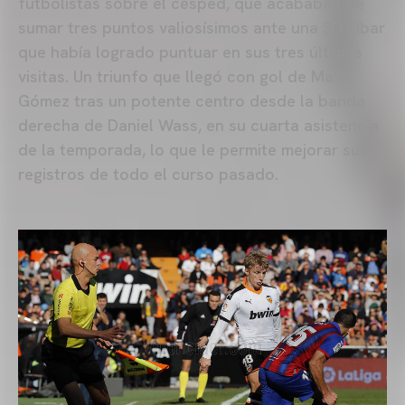
futbolistas sobre el césped, que acababan de
sumar tres puntos valiosísimos ante una SD Eibar
que había logrado puntuar en sus tres últimas
visitas. Un triunfo que llegó con gol de Maxi
Gómez tras un potente centro desde la banda
derecha de Daniel Wass, en su cuarta asistencia
de la temporada, lo que le permite mejorar sus
registros de todo el curso pasado.