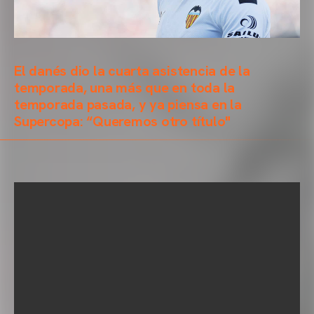
El danés dio la cuarta asistencia de la
temporada, una más que en toda la
temporada pasada, y ya piensa en la
Supercopa: “Queremos otro título"