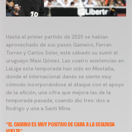
Hasta el primer partido de 2020 se habían
aprovechado de sus pases Gameiro, Ferran
Torres y Carlos Soler, este sábado su sumó el
uruguayo Maxi Gómez. Las cuatro asistencias en
LaLiga esta temporada han sido en Mestalla,
donde el internacional danés se siente muy
cómodo incorporándose al ataque con el apoyo
de la afición, una cifra que mejora las de la
temporada pasada, cuando dio tres: dos a
Rodrigo y una a Santi Mina.
“EL CAMINO ES MUY POSITIVO DE CARA A LA SEGUNDA
VUELTA”