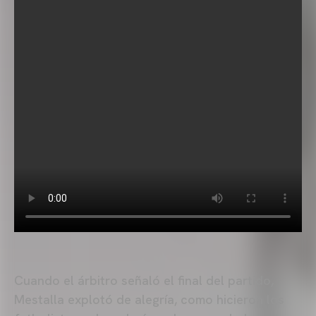
Cuando el árbitro señaló el final del partido,
Mestalla explotó de alegría, como hicieron los