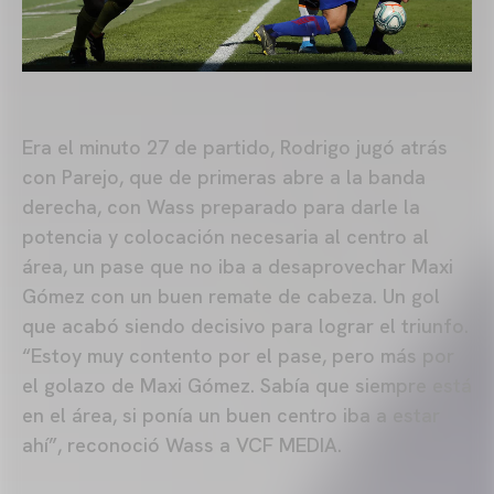
Era el minuto 27 de partido, Rodrigo jugó atrás
con Parejo, que de primeras abre a la banda
derecha, con Wass preparado para darle la
potencia y colocación necesaria al centro al
área, un pase que no iba a desaprovechar Maxi
Gómez con un buen remate de cabeza. Un gol
que acabó siendo decisivo para lograr el triunfo.
“Estoy muy contento por el pase, pero más por
el golazo de Maxi Gómez. Sabía que siempre está
en el área, si ponía un buen centro iba a estar
ahí”, reconoció Wass a VCF MEDIA.