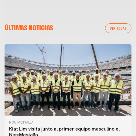
ÚLTIMAS NOTICIAS
VER TODAS
NOU MESTALLA
Kiat Lim visita junto al primer equipo masculino el
Nou Mestalla
07 agosto 2026