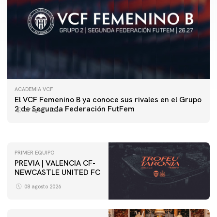
ACADEMIA VCF
PRIMER EQUIPO
El VCF Femenino B ya conoce sus rivales en el Grupo
ENTRENAMIENTO DEL VALENCIA CF 7/8/2026
2 de Segunda Federación FutFem
07 agosto 2026
07 agosto 2026
PRIMER EQUIPO
PREVIA | VALENCIA CF-
NEWCASTLE UNITED FC
08 agosto 2026