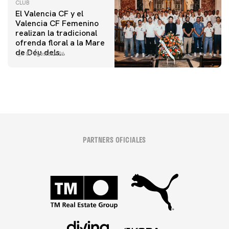
CLUB
El Valencia CF y el
Valencia CF Femenino
realizan la tradicional
ofrenda floral a la Mare
de Déu dels
07 agosto 2026
Desamparats
PARTNERS OFICIALES