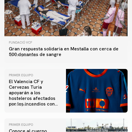
FUNDACIÓ VCF
Gran respuesta solidaria en Mestalla con cerca de
500 donantes de sangre
06 agosto 2026
PRIMER EQUIPO
El Valencia CF y
Cervezas Turia
apoyarán a los
hosteleros afectados
por los incendios con
07 agosto 2026
una iniciativa especial
en el Trofeu Taronja
PRIMER EQUIPO
Conoce al cuerpo