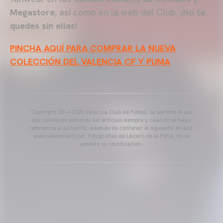
Megastore
, así como en la web del Club.
¡No te
quedes sin ellas!
PINCHA AQUÍ PARA COMPRAR LA NUEVA
COLECCIÓN DEL VALENCIA CF Y PUMA
Copyright 2013-2025 Valencia Club de Fútbol. Se permite el uso
del contenido editorial del artículo siempre y cuando se haga
referencia a su fuente, además de contener el siguiente enlace:
www.valenciacf.com. Fotografías de Lázaro de la Peña, no se
permite su reutilización.