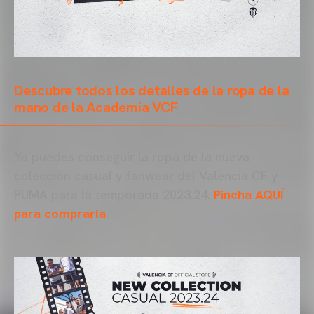
Descubre todos los detalles de la ropa de la
mano de la Academia VCF
Ya puedes conseguir la ropa de la nueva
colección casual y fanwear del Valencia CF y
PUMA para la temporada 2023.24.
Pincha AQUÍ
para comprarla
.