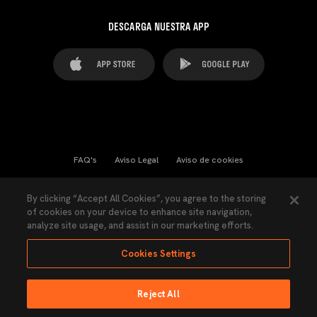
DESCARGA NUESTRA APP
FAQ's
Aviso Legal
Aviso de cookies
Cookies Settings
Contactos
Prensa
By clicking “Accept All Cookies”, you agree to the storing
of cookies on your device to enhance site navigation,
Ley Transparencia
Política de Privacidad
analyze site usage, and assist in our marketing efforts.
Accesibilidad
Cookies Settings
Reject All
Ninguna parte de esta página puede ser reproducida sin el permiso del Valencia