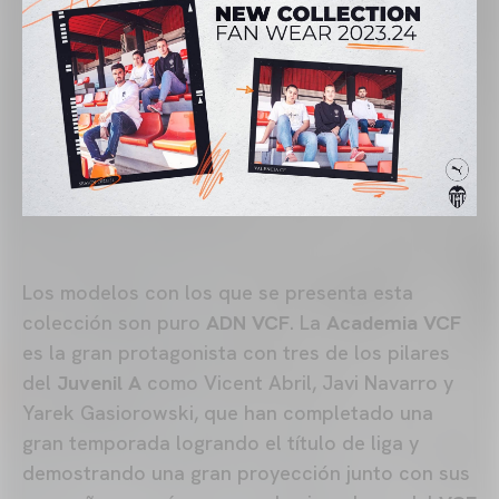
Los modelos con los que se presenta esta
colección son puro
ADN VCF
. La
Academia VCF
es la gran protagonista con tres de los pilares
del
Juvenil A
como Vicent Abril, Javi Navarro y
Yarek Gasiorowski, que han completado una
gran temporada logrando el título de liga y
demostrando una gran proyección junto con sus