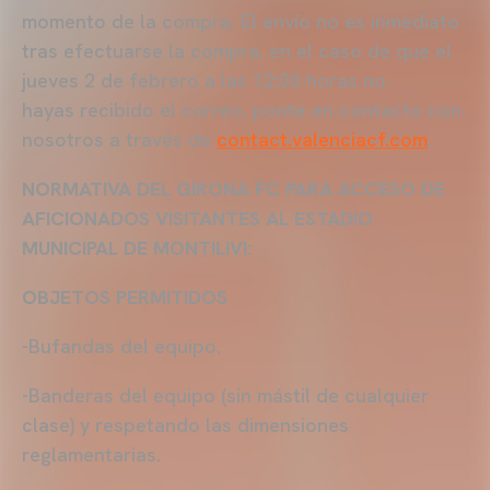
momento de la compra. El envío no es inmediato
tras efectuarse la compra, en el caso de que el
jueves 2 de febrero a las 12:00 horas no
hayas recibido el correo, ponte en contacto con
nosotros a través de
contact.valenciacf.com
.
NORMATIVA DEL GIRONA FC PARA ACCESO DE
AFICIONADOS VISITANTES AL ESTADIO
MUNICIPAL DE MONTILIVI:
OBJETOS PERMITIDOS
-Bufandas del equipo.
-Banderas del equipo (sin mástil de cualquier
clase) y respetando las dimensiones
reglamentarias.