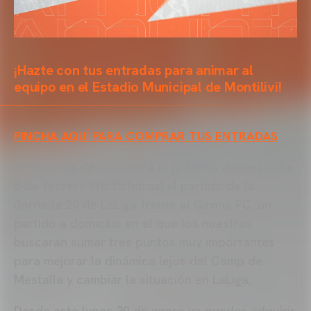
¡Hazte con tus entradas para animar al
equipo en el Estadio Municipal de Montilivi!
PINCHA AQUÍ PARA COMPRAR TUS ENTRADAS
El
Valencia CF
disputará el próximo domingo día
5 de febrero (16:15 horas) el partido de la
Jornada 20 de LaLiga frente al Girona FC, un
partido a domicilio en el que los nuestros
buscarán sumar tres puntos muy importantes
para mejorar la dinámica lejos del Camp de
Mestalla y cambiar la situación en LaLiga.
Desde este lunes 30 de enero ya puedes adquirir