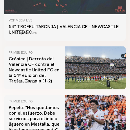
VCF MEDIA LIVE
54º TROFEU TARONJA | VALENCIA CF - NEWCASTLE
UNITED FC
08 agosto 2026
PRIMER EQUIPO
Crónica | Derrota del
Valencia CF contra el
Newcastle United FC en
la 54ª edición del
Trofeu Taronja (1-2)
08 agosto 2026
PRIMER EQUIPO
Pepelu: "Nos quedamos
con el esfuerzo. Debe
servirnos para el inicio
PRIMER EQUIPO
liguero en Mestalla, que
Las fotos del Valencia CF-Newcastle United FC
lo estamos esperando"