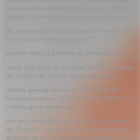
tus entradas para animar al equipo en el Estadio
Municipal de Montilivi por un precio de 25 euros.
¡No te quedes sin la tuya y anima al Valencia CF
en el partido frente al Girona FC!
PLAZOS PARA LA COMPRA DE ENTRADAS
-Socio VCF:
lunes 30 desde las 10:00 horas hasta
las 23:59 horas o hasta agotar existencias.
-Público general:
martes 31 desde las 00:00
hasta el miércoles 1 de febrero a las 23:59 horas
o hasta agotar existencias.
Una vez efectuada la compra, recibirás un email
del Girona FC con la entrada del partido en la
dirección de correo electrónico indicada en el