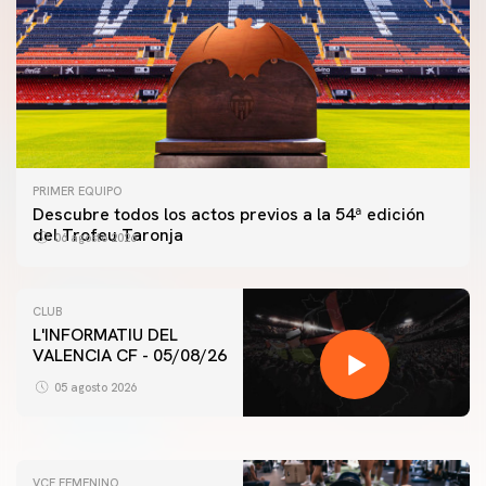
PRIMER EQUIPO
Descubre todos los actos previos a la 54ª edición
del Trofeu Taronja
06 agosto 2026
CLUB
L'INFORMATIU DEL
PRIMER EQUIPO
VALENCIA CF - 05/08/26
ENTRENAMIENTO MATINAL DEL VALENCIA CF
5/8/2026
05 agosto 2026
05 agosto 2026
VCF FEMENINO