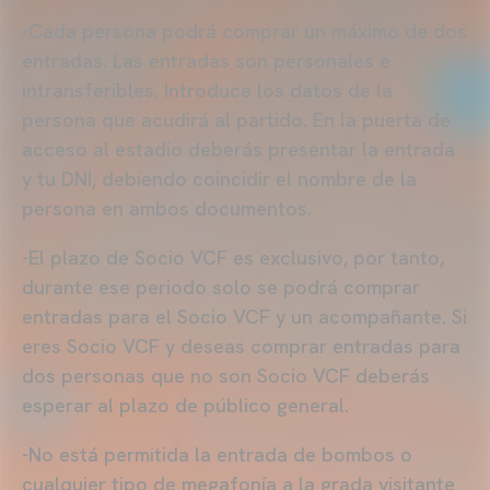
-Cada persona podrá comprar un máximo de dos
entradas. Las entradas son personales e
intransferibles. Introduce los datos de la
persona que acudirá al partido. En la puerta de
acceso al estadio deberás presentar la entrada
y tu DNI, debiendo coincidir el nombre de la
persona en ambos documentos.
-El plazo de Socio VCF es exclusivo, por tanto,
durante ese periodo solo se podrá comprar
entradas para el Socio VCF y un acompañante. Si
eres Socio VCF y deseas comprar entradas para
dos personas que no son Socio VCF deberás
esperar al plazo de público general.
-No está permitida la entrada de bombos o
cualquier tipo de megafonía a la grada visitante