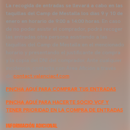
La recogida de entradas se llevará a cabo en las
taquillas del Camp de Mestalla
los días 9 y 10 de
enero en horario de 9:00 a 14:00 horas
. En caso
de no poder asistir el comprador, podrá recoger
las entradas otra persona asistiendo a las
taquillas del Camp de Mestalla en el mencionado
horario y presentando el justificante de compra
y la copia del DNI del comprador. Ante cualquier
incidencia, contacta con Área Afición a través
de
contact.valenciacf.com
.
PINCHA AQUÍ PARA COMPRAR TUS ENTRADAS
PINCHA AQUÍ PARA HACERTE SOCIO VCF Y
TENER PRIORIDAD EN LA COMPRA DE ENTRADAS
INFORMACIÓN ADICIONAL