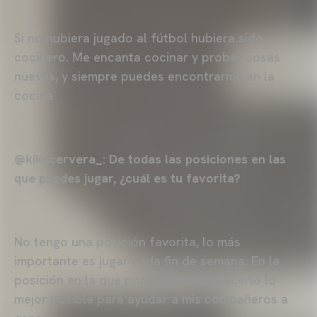
Si no hubiera jugado al fútbol hubiera sido
cocinero. Me encanta cocinar y probar cosas
nuevas, y siempre puedes encontrarme en la
cocina
@kikecervera_: De todas las posiciones en las
que puedes jugar, ¿cuál es tu favorita?
No tengo una posición favorita, lo más
importante es jugar cada fin de semana. En la
posición en la que ponen trato de hacerlo lo
mejor posible para ayudar a mis compañeros a