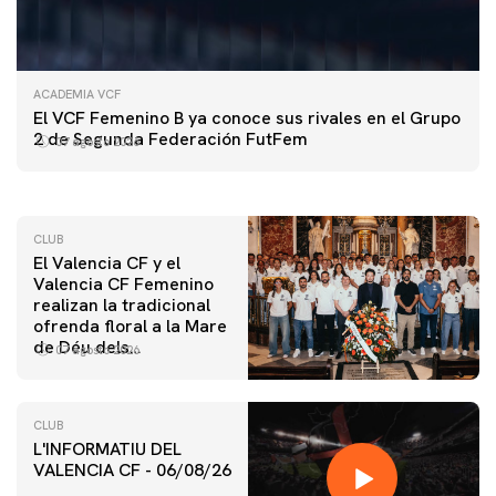
ACADEMIA VCF
PRIMER EQUIPO
El VCF Femenino B ya conoce sus rivales en el Grupo
ENTRENAMIENTO DEL VALENCIA CF 7/8/2026
2 de Segunda Federación FutFem
07 agosto 2026
07 agosto 2026
CLUB
El Valencia CF y el
Valencia CF Femenino
realizan la tradicional
ofrenda floral a la Mare
de Déu dels
07 agosto 2026
Desamparats
CLUB
L'INFORMATIU DEL
VALENCIA CF - 06/08/26
PRIMER EQUIPO
ENTRENAMIENTO DEL VALENCIA CF 6/8/2026