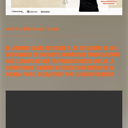
www.valenciacf.com
EL JUGADOR DANÉS RESPONDE A LAS PREGUNTAS DE LOS
AFICIONADOS EN UN NUEVO #YOUASKVCF DONDE ASEGURA
QUE EL EQUIPO ESTARÁ PREPARADO CUANDO VUELVA LA
COMPETICIÓN Y ADEMÁS RECONOCE SU PASIÓN POR LA
COCINA, POR EL REGGAETON Y POR EL RÍO DE VALENCIA