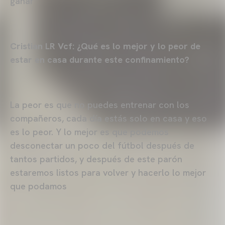
ganar
Cristian LR Vcf: ¿Qué es lo mejor y lo peor de
estar en casa durante este confinamiento?
La peor es que no puedes entrenar con los
compañeros, cada día estás solo en casa y eso
es lo peor. Y lo mejor es que podemos
desconectar un poco del fútbol después de
tantos partidos, y después de este parón
estaremos listos para volver y hacerlo lo mejor
que podamos