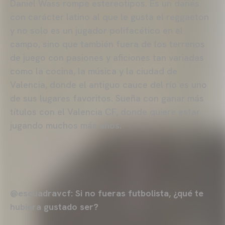
Daniel Wass rompe estereotipos. Es un danés
con carácter latino al que le gusta el reggaeton
y no solo es un jugador polifacético en el
campo, sino que también fuera de los terrenos
de juego con pasiones y aficiones tan variadas
como la cocina, la música y la ciudad de
Valencia, donde el antiguo cauce del río es uno
de sus lugares favoritos. Sueña con ganar más
títulos con el Valencia CF, donde quiere estar
jugando muchos más años.
@escuadravcf: Si no fueras futbolista, ¿qué te
hubiera gustado ser?