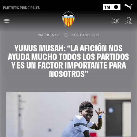
PARTNERS PRINCIPALES
VALENCIA CF
13 OCTUBRE 2022
YUNUS MUSAH: “LA AFICIÓN NOS
AYUDA MUCHO TODOS LOS PARTIDOS
Y ES UN FACTOR IMPORTANTE PARA
NOSOTROS”