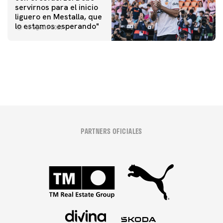
servirnos para el inicio
PRIMER EQUIPO
liguero en Mestalla, que
Las fotos del Valencia CF-Newcastle United FC
PRIMER EQUIPO
lo estamos esperando"
08 agosto 2026
MESTALLA 📍
08 agosto 2026
08 agosto 2026
PARTNERS OFICIALES