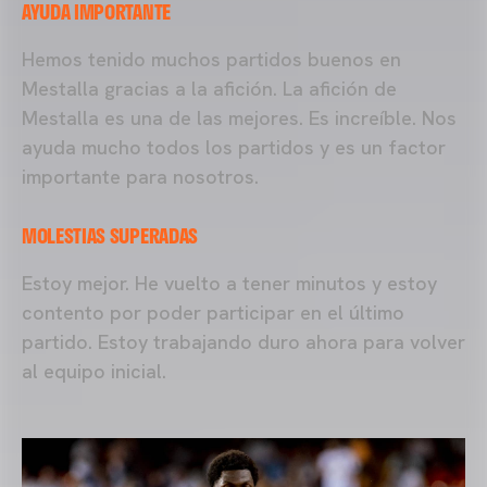
AYUDA IMPORTANTE
Hemos tenido muchos partidos buenos en
Mestalla gracias a la afición. La afición de
Mestalla es una de las mejores. Es increíble. Nos
ayuda mucho todos los partidos y es un factor
importante para nosotros.
MOLESTIAS SUPERADAS
Estoy mejor. He vuelto a tener minutos y estoy
contento por poder participar en el último
partido. Estoy trabajando duro ahora para volver
al equipo inicial.