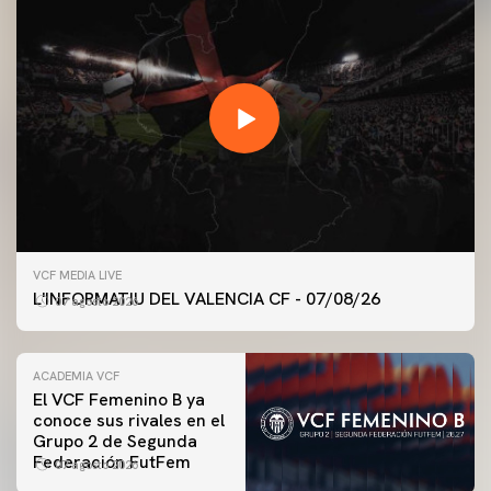
VCF MEDIA LIVE
L'INFORMATIU DEL VALENCIA CF - 07/08/26
07 agosto 2026
ACADEMIA VCF
El VCF Femenino B ya
conoce sus rivales en el
PRIMER EQUIPO
Grupo 2 de Segunda
ENTRENAMIENTO DEL VALENCIA CF 7/8/2026
Federación FutFem
07 agosto 2026
07 agosto 2026