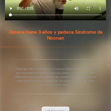
Jimena tiene 3 años y padece Síndrome de
Noonan
Copyright 2013-2025 Valencia Club de Fútbol. Se permite el uso
del contenido editorial del artículo siempre y cuando se haga
referencia a su fuente, además de contener el siguiente enlace:
www.valenciacf.com. Fotografías de Lázaro de la Peña, no se
permite su reutilización.
vcf-femenino