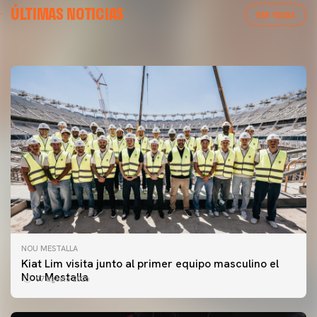
ÚLTIMAS NOTICIAS
MESTALLA 📍
VER TODAS
08 agosto 2026
NOU MESTALLA
Kiat Lim visita junto al primer equipo masculino el
Nou Mestalla
07 agosto 2026