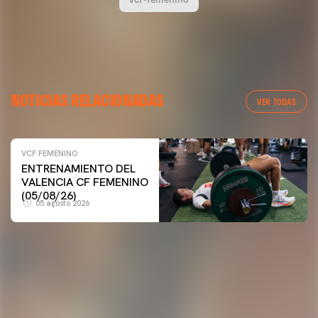
NOTICIAS RELACIONADAS
VER TODAS
VCF FEMENINO
VCF FEMENINO
ENTRENAMIENTO DEL
ENTRENAMIENTO DEL VALENCIA CF FEMENINO
VALENCIA CF FEMENINO
(04/08/26)
(05/08/26)
05 agosto 2026
04 agosto 2026
PRIMER EQUIPO