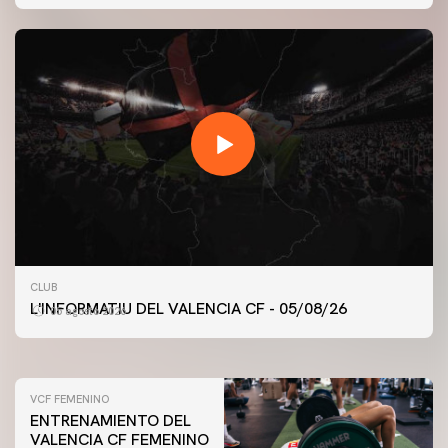
PRIMER EQUIPO
ENTRENAMIENTO MATINAL DEL VALENCIA CF
CLUB
5/8/2026
L'INFORMATIU DEL VALENCIA CF - 05/08/26
05 agosto 2026
05 agosto 2026
VCF FEMENINO
ENTRENAMIENTO DEL
VALENCIA CF FEMENINO