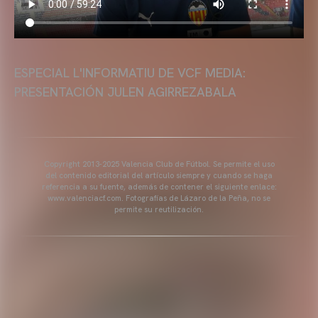
ESPECIAL L'INFORMATIU DE VCF MEDIA:
PRESENTACIÓN JULEN AGIRREZABALA
Copyright 2013-2025 Valencia Club de Fútbol. Se permite el uso
del contenido editorial del artículo siempre y cuando se haga
referencia a su fuente, además de contener el siguiente enlace:
www.valenciacf.com. Fotografías de Lázaro de la Peña, no se
permite su reutilización.