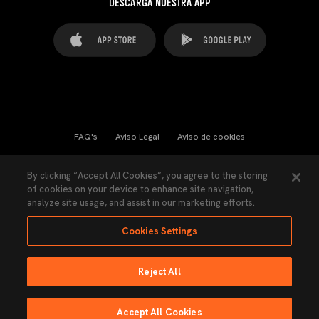
DESCARGA NUESTRA APP
FAQ's
Aviso Legal
Aviso de cookies
Cookies Settings
Contactos
Prensa
By clicking “Accept All Cookies”, you agree to the storing
of cookies on your device to enhance site navigation,
Ley Transparencia
Política de Privacidad
analyze site usage, and assist in our marketing efforts.
Accesibilidad
Cookies Settings
Reject All
Ninguna parte de esta página puede ser reproducida sin el permiso del Valencia
CF © 2026 Valencia CF.
Accept All Cookies