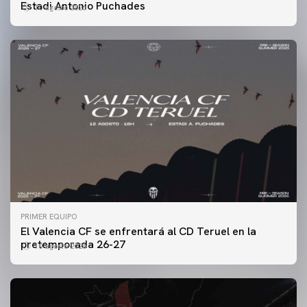
Estadi Antonio Puchades
10 agosto 2026
PRIMER EQUIPO
El Valencia CF se enfrentará al CD Teruel en la
pretemporada 26-27
10 agosto 2026