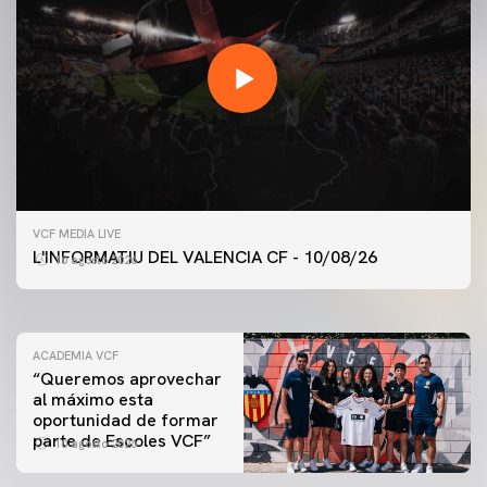
VCF FEMENINO
ENTRENAMIENTO DEL VALENCIA CF FEMENINO
VCF MEDIA LIVE
(10/08/26)
L'INFORMATIU DEL VALENCIA CF - 10/08/26
10 agosto 2026
10 agosto 2026
ACADEMIA VCF
“Queremos aprovechar
al máximo esta
oportunidad de formar
parte de Escoles VCF”
10 agosto 2026