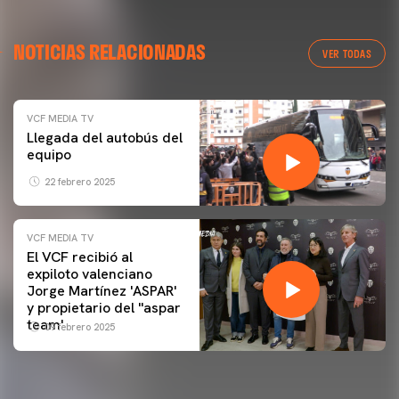
NOTICIAS RELACIONADAS
VER TODAS
VCF MEDIA TV
Llegada del autobús del
equipo
22 febrero 2025
VCF MEDIA TV
El VCF recibió al
expiloto valenciano
Jorge Martínez 'ASPAR'
y propietario del ''aspar
team'
09 febrero 2025