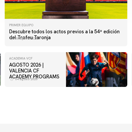
PRIMER EQUIPO
Descubre todos los actos previos a la 54ª edición
del Trofeu Taronja
06 agosto 2026
ACADEMIA VCF
AGOSTO 2026 |
VALENCIA CF
ACADEMY PROGRAMS
04 agosto 2026