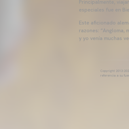
Principalmente, viaj
especiales fue en Bi
Este aficionado alem
razones: “Angloma, m
y yo venía muchas ve
Copyright 2013-2025
referencia a su fu