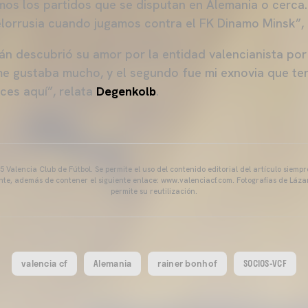
amos los partidos que se disputan en Alemania o cerca.
elorrusia cuando jugamos contra el FK Dinamo Minsk”,
án descubrió su amor por la entidad valencianista por
e gustaba mucho, y el segundo fue mi exnovia que ten
ces aquí”, relata
Degenkolb
.
 Valencia Club de Fútbol. Se permite el uso del contenido editorial del artículo siem
ente, además de contener el siguiente enlace: www.valenciacf.com. Fotografías de Lázar
permite su reutilización.
valencia cf
Alemania
rainer bonhof
SOCIOS-VCF