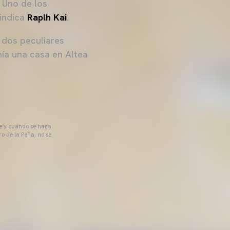
 Uno de los
 indica
Raplh Kai
.
 dos peculiares
ía una casa en Altea
pre y cuando se haga
o de la Peña, no se