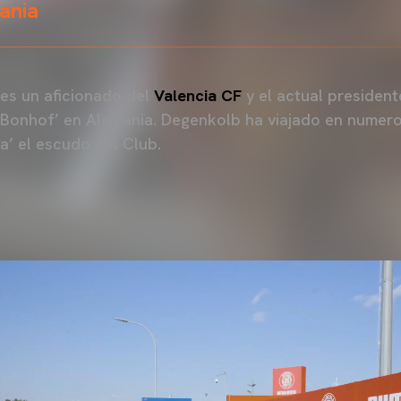
ania
es un aficionado del
Valencia CF
y el actual president
r Bonhof’ en Alemania. Degenkolb ha viajado en numer
a’ el escudo del Club.