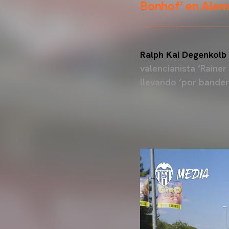
Bonhof’ en Alem
Ralph Kai Degenkolb
valencianista ‘Raine
llevando ‘por bander