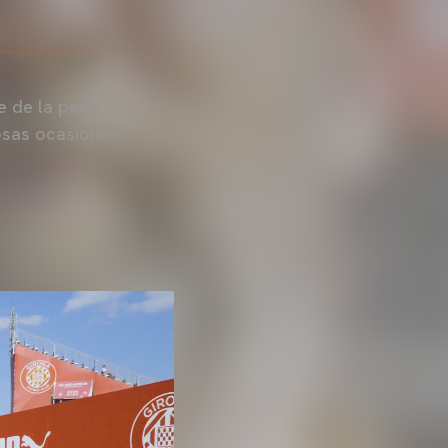
e de la peña
osas ocasiones