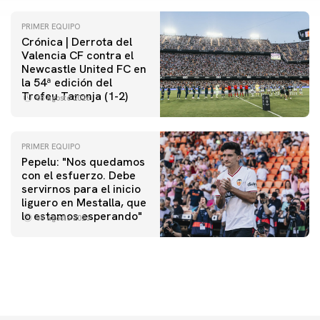
PRIMER EQUIPO
Crónica | Derrota del
Valencia CF contra el
Newcastle United FC en
la 54ª edición del
Trofeu Taronja (1-2)
08 agosto 2026
PRIMER EQUIPO
Pepelu: "Nos quedamos
con el esfuerzo. Debe
servirnos para el inicio
PRIMER EQUIPO
liguero en Mestalla, que
Las fotos del Valencia CF-Newcastle United FC
lo estamos esperando"
08 agosto 2026
08 agosto 2026