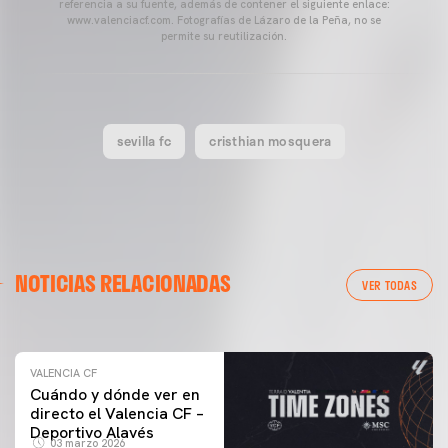
referencia a su fuente, además de contener el siguiente enlace:
www.valenciacf.com. Fotografías de Lázaro de la Peña, no se
permite su reutilización.
sevilla fc
cristhian mosquera
VALENCIA CF
NOTICIAS RELACIONADAS
ENTRENAMIENTO DEL VALENCIA CF 04/03/26
VER TODAS
04 marzo 2026
VALENCIA CF
Cuándo y dónde ver en
directo el Valencia CF –
Deportivo Alavés
03 marzo 2026