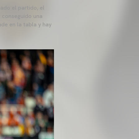
do el partido, el
er conseguido una
de en la tabla y hay