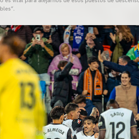
o es vital para alejarnos de esos puestos de descens
bles”.