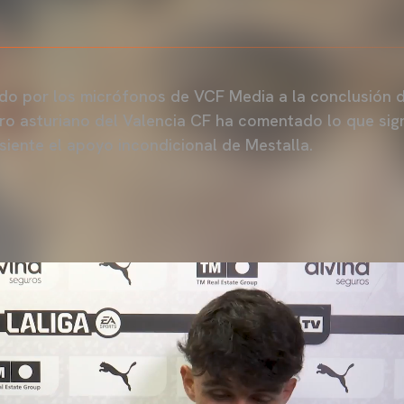
o por los micrófonos de VCF Media a la conclusión de
ero asturiano del Valencia CF ha comentado lo que sign
 siente el apoyo incondicional de Mestalla.