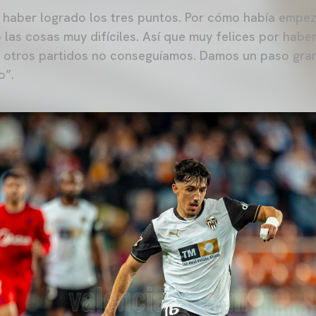
 haber logrado los tres puntos. Por cómo había empeza
o las cosas muy difíciles. Así que muy felices por hab
n otros partidos no conseguíamos. Damos un paso gran
o”.