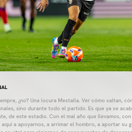
NAL
iempre, ¿no? Una locura Mestalla. Ver cómo saltan, c
inales, sino durante todo el partido. Es que ya se acab
nte, de este estadio. Con el mal año que llevamos, co
 aquí a apoyarnos, a arrimar el hombro, a aportar su g