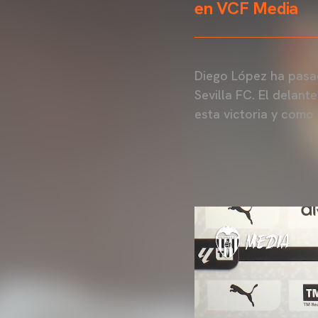
en VCF Media
Diego López ha pasad
Sevilla FC. El delant
esta victoria y como