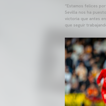
“Estamos felices por
Sevilla nos ha puest
victoria que antes e
que seguir trabajand