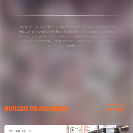
Copyright 2013-2025 Valencia Club de Fútbol. Se permite el uso
del contenido editorial del artículo siempre y cuando se haga
referencia a su fuente, además de contener el siguiente enlace:
www.valenciacf.com. Fotografías de Lázaro de la Peña, no se
permite su reutilización.
NOTICIAS RELACIONADAS
VER TODAS
VCF MEDIA TV