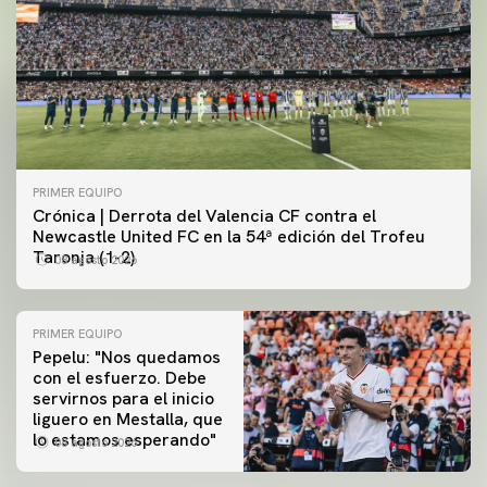
PRIMER EQUIPO
Crónica | Derrota del Valencia CF contra el
Newcastle United FC en la 54ª edición del Trofeu
Taronja (1-2)
08 agosto 2026
PRIMER EQUIPO
Pepelu: "Nos quedamos
con el esfuerzo. Debe
servirnos para el inicio
PRIMER EQUIPO
liguero en Mestalla, que
Las fotos del Valencia CF-Newcastle United FC
PRIMER EQUIPO
lo estamos esperando"
08 agosto 2026
MESTALLA 📍
08 agosto 2026
08 agosto 2026