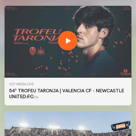
VCF MEDIA LIVE
54º TROFEU TARONJA | VALENCIA CF - NEWCASTLE
UNITED FC
08 agosto 2026