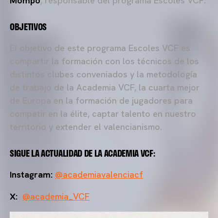
Mompó
, responsable del programa Escoles VCF.
OBJETIVOS
El objetivo de este programa Escoles VCF es
compartir la formación con los técnicos de los
distintos clubes conveniados y la metodología
de trabajo de la Academia VCF, la cuarta mejor
de Europa en la formación de jugadores para
competir en la élite, captar talento en nuestro
territorio y extender el valencianismo.
SIGUE LA ACTUALIDAD DE LA ACADEMIA VCF:
Instagram:
@academiavalenciacf
X:
@academia_VCF