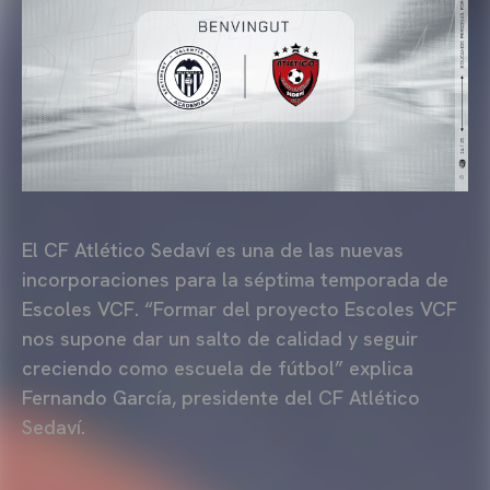
El CF Atlético Sedaví es una de las nuevas
incorporaciones para la séptima temporada de
Escoles VCF. “Formar del proyecto Escoles VCF
nos supone dar un salto de calidad y seguir
creciendo como escuela de fútbol” explica
Fernando García, presidente del CF Atlético
Sedaví.