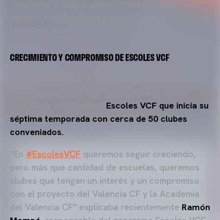
creciendo y ojalá podamos aportar algún
jugador a la Academia del Valencia CF" concluye
Fernando García.
CRECIMIENTO Y COMPROMISO DE ESCOLES VCF
Con la incorporación del CF Atlético Sedaví al
programa Escoles VCF el Valencia CF sigue
ampliando el programa
Escoles VCF que inicia su
séptima temporada con cerca de 50 clubes
conveniados.
“En
#EscolesVCF
queremos seguir creciendo,
pero más que cantidad de escuelas, queremos
clubes que tengan un interés y un compromiso
con el proyecto del Valencia CF y la Academia
del Valencia CF" explicaba recientemente
Ramón