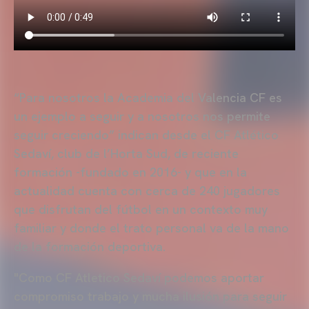
“Para nosotros la Academia del Valencia CF es
un ejemplo a seguir y a nosotros nos permite
seguir creciendo” indican desde el CF Atlético
Sedaví, club de l’Horta Sud, de reciente
formación -fundado en 2016- y que en la
actualidad cuenta con cerca de 240 jugadores
que disfrutan del fútbol en un contexto muy
familiar y donde el trato personal va de la mano
de la formación deportiva.
"Como CF Atletico Sedaví podemos aportar
compromiso trabajo y mucha ilusión para seguir