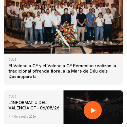
CLUB
El Valencia CF y el Valencia CF Femenino realizan la
tradicional ofrenda floral a la Mare de Déu dels
Desamparats
07 agosto 2026
CLUB
L'INFORMATIU DEL
VALENCIA CF - 06/08/26
PRIMER EQUIPO
ENTRENAMIENTO DEL VALENCIA CF 6/8/2026
06 agosto 2026
06 agosto 2026