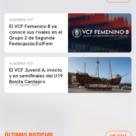
ACADEMIA VCF
El VCF Femenino B ya
conoce sus rivales en el
Grupo 2 de Segunda
Federación FutFem
07 agosto 2026
ACADEMIA VCF
El VCF Juvenil A, invicto
y en semifinales del U19
Bonita Cantepro
07 agosto 2026
ÚLTIMAS NOTICIAS
VER TODAS