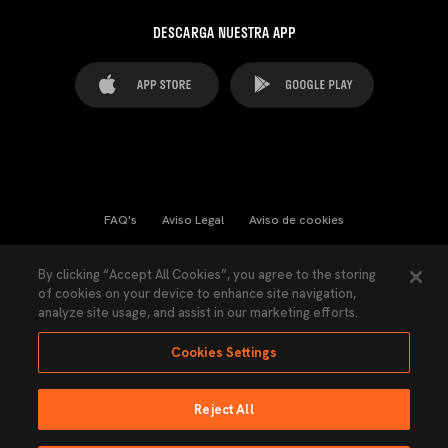
DESCARGA NUESTRA APP
FAQ's
Aviso Legal
Aviso de cookies
Cookies Settings
Contactos
Prensa
By clicking “Accept All Cookies”, you agree to the storing
of cookies on your device to enhance site navigation,
Ley Transparencia
Política de Privacidad
analyze site usage, and assist in our marketing efforts.
Accesibilidad
Cookies Settings
Reject All
Ninguna parte de esta página puede ser reproducida sin el permiso del Valencia