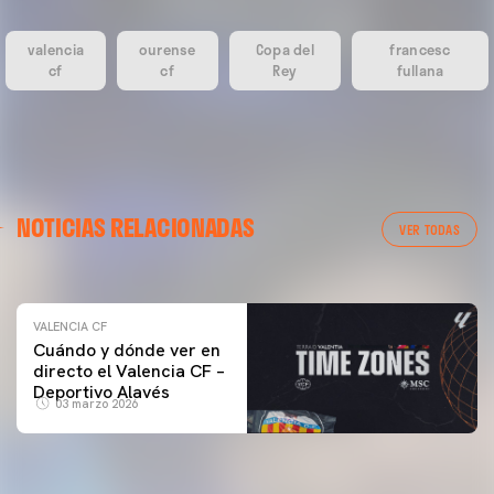
valencia
ourense
Copa del
francesc
cf
cf
Rey
fullana
VALENCIA CF
NOTICIAS RELACIONADAS
ENTRENAMIENTO DEL VALENCIA CF 04/03/26
VER TODAS
04 marzo 2026
VALENCIA CF
Cuándo y dónde ver en
directo el Valencia CF –
Deportivo Alavés
03 marzo 2026