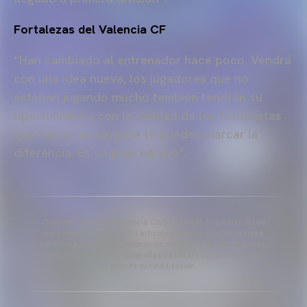
Fortalezas del Valencia CF
“Han cambiado al entrenador hace poco. Vendrá
con una idea nueva, los jugadores que no
estaban jugando mucho también tendrán su
oportunidad y con la calidad de los futbolistas
que hay en una jugada te pueden marcar la
diferencia. Es un gran equipo”.
Copyright 2013-2025 Valencia Club de Fútbol. Se permite el uso
del contenido editorial del artículo siempre y cuando se haga
referencia a su fuente, además de contener el siguiente enlace:
www.valenciacf.com. Fotografías de Lázaro de la Peña, no se
permite su reutilización.