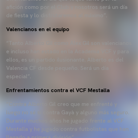
afición como por el Club y nosotros será un día
de fiesta y lo disfrutaremos al máximo”.
Valencianos en el equipo
“Tanto Alberto Gil como Álex Gil son valencianos
e incluso han estado en la Academia VCF y para
ellos, es un partido ilusionante. Alberto es del
Valencia CF desde pequeño. Será un día
especial”.
Enfrentamientos contra el VCF Mestalla
“Contra Alberto Gil creo que me enfrenté y
luego no sé si contra Gayà y alguno más seguro.
Durante muchos años he jugado frente al VCF
Mestalla y he jugado contra futbolistas que han
llegado a primera división”.