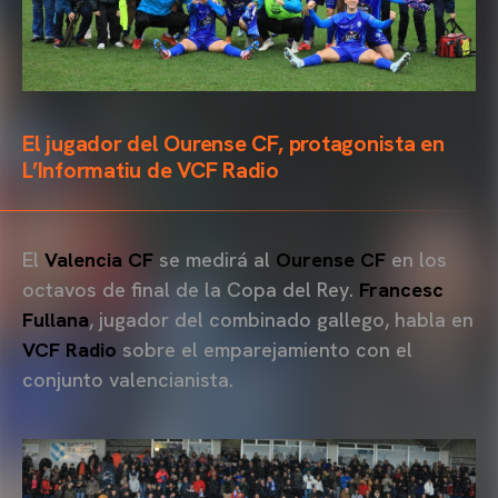
El jugador del Ourense CF, protagonista en
L’Informatiu de VCF Radio
El
Valencia CF
se medirá al
Ourense CF
en los
octavos de final de la Copa del Rey.
Francesc
Fullana
, jugador del combinado gallego, habla en
VCF Radio
sobre el emparejamiento con el
conjunto valencianista.