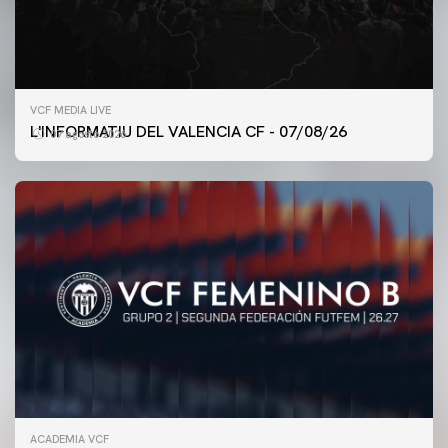
VCF MEDIA LIVE
L'INFORMATIU DEL VALENCIA CF - 07/08/26
07 agosto 2026
ACADEMIA VCF