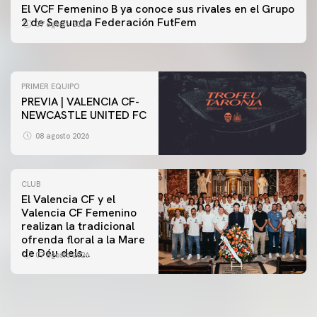
PRIMER EQUIPO
El VCF Femenino B ya conoce sus rivales en el Grupo
ENTRENAMIENTO DEL VALENCIA CF 7/8/2026
2 de Segunda Federación FutFem
07 agosto 2026
07 agosto 2026
PRIMER EQUIPO
PREVIA | VALENCIA CF-
NEWCASTLE UNITED FC
08 agosto 2026
CLUB
El Valencia CF y el
Valencia CF Femenino
realizan la tradicional
ofrenda floral a la Mare
de Déu dels
07 agosto 2026
Desamparats