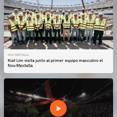
NOU MESTALLA
Kiat Lim visita junto al primer equipo masculino el
Nou Mestalla
07 agosto 2026