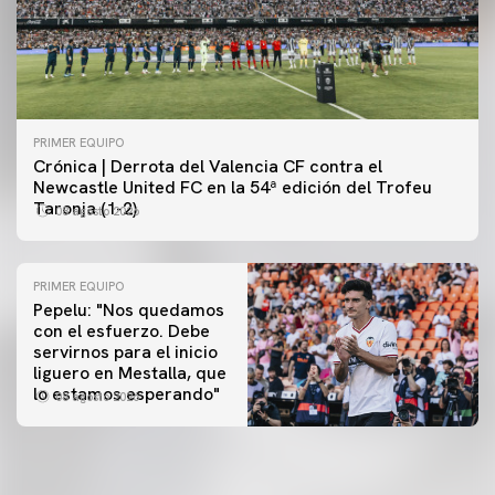
PRIMER EQUIPO
Crónica | Derrota del Valencia CF contra el
Newcastle United FC en la 54ª edición del Trofeu
Taronja (1-2)
08 agosto 2026
PRIMER EQUIPO
Pepelu: "Nos quedamos
con el esfuerzo. Debe
servirnos para el inicio
PRIMER EQUIPO
liguero en Mestalla, que
Las fotos del Valencia CF-Newcastle United FC
PRIMER EQUIPO
lo estamos esperando"
08 agosto 2026
MESTALLA 📍
08 agosto 2026
08 agosto 2026