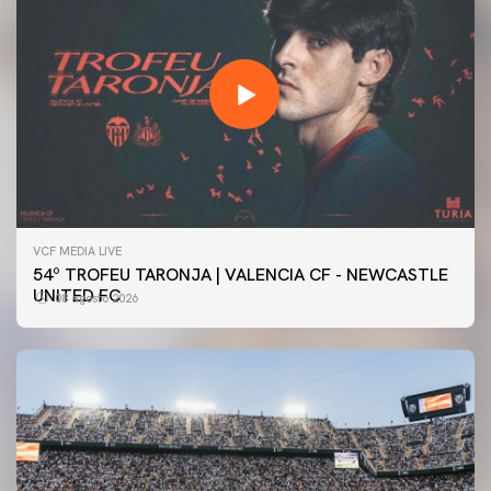
VCF MEDIA LIVE
54º TROFEU TARONJA | VALENCIA CF - NEWCASTLE
UNITED FC
08 agosto 2026