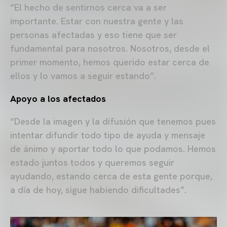
“El hecho de sentirnos cerca va a ser
importante. Estar con nuestra gente y las
personas afectadas y eso tiene que ser
fundamental para nosotros. Nosotros, desde el
primer momento, hemos querido estar cerca de
ellos y lo vamos a seguir estando”.
Apoyo a los afectados
“Desde la imagen y la difusión que tenemos pues
intentar difundir todo tipo de ayuda y mensaje
de ánimo y aportar todo lo que podamos. Hemos
estado juntos todos y queremos seguir
ayudando, estando cerca de esta gente porque,
a día de hoy, sigue habiendo dificultades”.