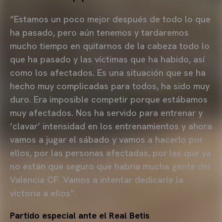
“Estamos un poco mejor después de todo lo que
ha pasado, pero aún tenemos y tardaremos
mucho tiempo en quitarnos de la cabeza todo lo
que ha pasado y las víctimas que ha habido, así
como los afectados. Es una situación que se ha
hecho muy complicadas para todos, ha sido muy
duro. Era imposible competir porque estábamos
muy afectados. Nos ha servido para entrenar y
‘clavar’ intensidad en los entrenamientos y ahora
vamos a jugar el sábado y vamos a hacerlo por
ellos, por las personas afectadas, por las que ya
no están que seguro que habría mucha gente del
Valencia CF. Vamos a intentar dedicarle la
victoria a ellos”.
Partido especial ante el Real Betis