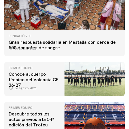
FUNDACIÓ VCF
Gran respuesta solidaria en Mestalla con cerca de
500 donantes de sangre
06 agosto 2026
PRIMER EQUIPO
Conoce al cuerpo
técnico del Valencia CF
26-27
06 agosto 2026
PRIMER EQUIPO
Descubre todos los
actos previos a la 54ª
edición del Trofeu