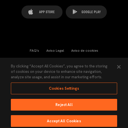
FAQ's
Aviso Legal
Aviso de cookies
Cookies Settings
Contactos
Prensa
By clicking “Accept All Cookies”, you agree to the storing
of cookies on your device to enhance site navigation,
Ley Transparencia
Política de Privacidad
analyze site usage, and assist in our marketing efforts.
Accesibilidad
Cookies Settings
Reject All
Ninguna parte de esta página puede ser reproducida sin el permiso del Valencia
CF © 2026 Valencia CF.
Accept All Cookies
Hecho por Lobo.