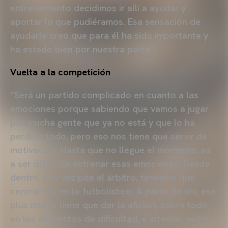
entrenamiento decidimos ir allí a ayudar y
aportar lo que pudiéramos. Esa sensación de
ayudarle creo que para él ha sido importante y
ha estado bien por nuestra parte”.
Vuelta a la competición
“Será un partido complicado en cuanto a las
emociones porque sabiendo que vamos a jugar
por mucha gente que ya no está y que lo ha
perdido todo, pero eso nos tiene que servir de
motivación. Hasta que no llegue el momento, va
a ser difícil de entrenar esas emociones. Desde
dentro, una vez pite el árbitro, tenemos que
centrarnos en lo futbolístico. A partir de ahí, ese
plus nos lo tiene que dar la afición, sobre todo,
en los momentos de dificultad, e intentar, entre