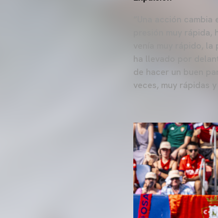
“Una acción cambia el
presión muy rápida, 
venía muy rápido, la 
ha llevado por delan
de hacer un buen par
veces, muy rápidas y