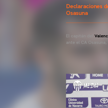
Declaraciones de
Osasuna
El capitán del
Valenc
ante el CA Osasuna,