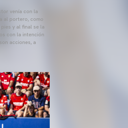
ctor venía con la
ba al portero, como
ies y al final se la
s con la intención
son acciones, a