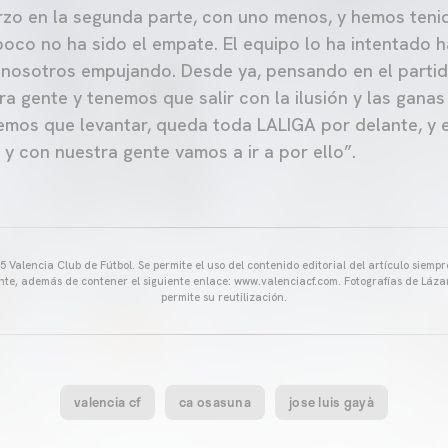
rzo en la segunda parte, con uno menos, y hemos teni
co no ha sido el empate. El equipo lo ha intentado has
nosotros empujando. Desde ya, pensando en el partido
a gente y tenemos que salir con la ilusión y las ganas
emos que levantar, queda toda LALIGA por delante, y
y con nuestra gente vamos a ir a por ello”.
 Valencia Club de Fútbol. Se permite el uso del contenido editorial del artículo siem
ente, además de contener el siguiente enlace: www.valenciacf.com. Fotografías de Lázar
permite su reutilización.
valencia cf
ca osasuna
jose luis gayà