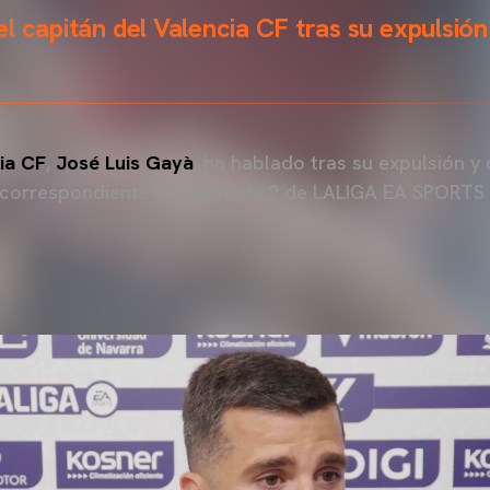
l capitán del Valencia CF tras su expulsión
ia CF
,
José Luis Gayà
, ha hablado tras su expulsión y 
 correspondiente a la jornada 2 de LALIGA EA SPORTS 