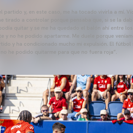
 partido y, en este caso, me ha tocado vivirla a mí. Ví
he tirado a controlar porque pensaba que, si se la da
podía quitar y se me ha quedado el balón ahí entre los p
te y no he podido apartarme. Me duele porque veníamo
tido y ha condicionado mucho mi expulsión. El fútbol 
 no he podido quitarme para que no fuera roja”.