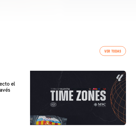
VER TODAS
ecto el
lavés