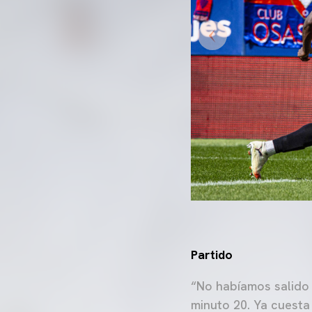
Partido
“No habíamos salido 
minuto 20. Ya cuest