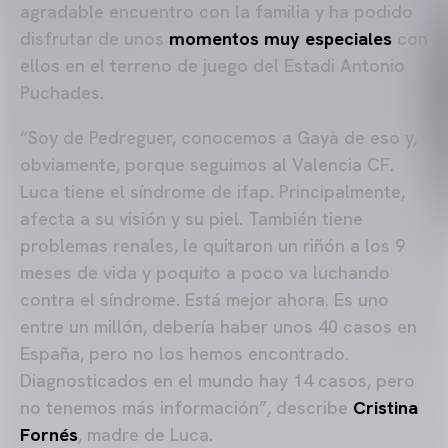
agradable encuentro con la familia y ha podido
disfrutar de unos
momentos muy especiales
con
ellos en el terreno de juego del Estadi Antonio
Puchades.
“Soy de Pedreguer, conocemos a Gayà de eso y,
obviamente, porque seguimos al Valencia CF.
Luca tiene el síndrome de ifap. Principalmente,
afecta a su visión y su piel. También tiene
problemas renales, le quitaron un riñón a los 9
meses de vida y poquito a poco va luchando
contra el síndrome. Está mejor ahora. Es uno
entre un millón, debería haber unos 40 casos en
España, pero no los hemos encontrado.
Diagnosticados en el mundo hay 14 casos, pero
no tenemos más información”, describe
Cristina
Fornés
, madre de Luca.