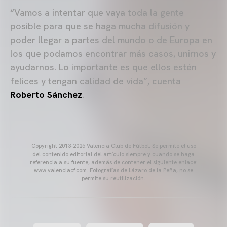
“Vamos a intentar que vaya toda la gente
posible para que se haga mucha difusión y
poder llegar a partes del mundo o de Europa en
los que podamos encontrar más casos, unirnos y
ayudarnos. Lo importante es que ellos estén
felices y tengan calidad de vida”, cuenta
Roberto Sánchez
.
Copyright 2013-2025 Valencia Club de Fútbol. Se permite el uso
del contenido editorial del artículo siempre y cuando se haga
referencia a su fuente, además de contener el siguiente enlace:
www.valenciacf.com. Fotografías de Lázaro de la Peña, no se
permite su reutilización.