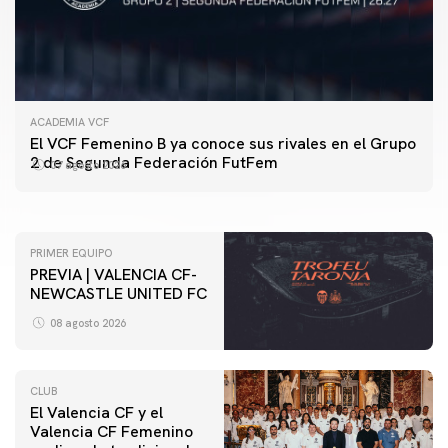
ACADEMIA VCF
PRIMER EQUIPO
El VCF Femenino B ya conoce sus rivales en el Grupo
ENTRENAMIENTO DEL VALENCIA CF 7/8/2026
2 de Segunda Federación FutFem
07 agosto 2026
07 agosto 2026
PRIMER EQUIPO
PREVIA | VALENCIA CF-
NEWCASTLE UNITED FC
08 agosto 2026
CLUB
El Valencia CF y el
Valencia CF Femenino