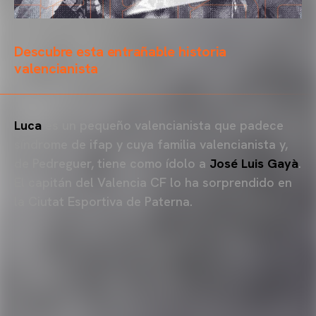
Descubre esta entrañable historia
valencianista
Luca
es un pequeño valencianista que padece
síndrome de ifap y cuya familia valencianista y,
de Pedreguer, tiene como ídolo a
José Luis Gayà
.
El capitán del Valencia CF lo ha sorprendido en
la Ciutat Esportiva de Paterna.