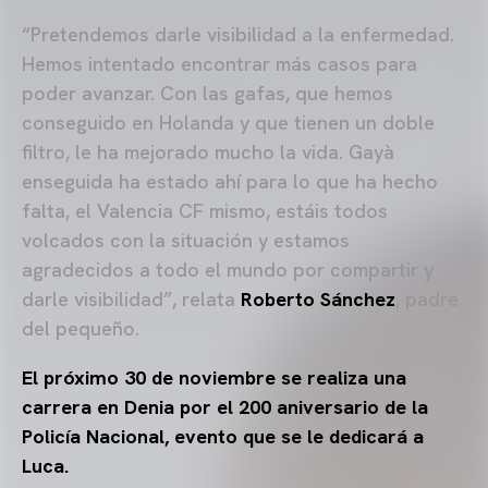
“Pretendemos darle visibilidad a la enfermedad.
Hemos intentado encontrar más casos para
poder avanzar. Con las gafas, que hemos
conseguido en Holanda y que tienen un doble
filtro, le ha mejorado mucho la vida. Gayà
enseguida ha estado ahí para lo que ha hecho
falta, el Valencia CF mismo, estáis todos
volcados con la situación y estamos
agradecidos a todo el mundo por compartir y
darle visibilidad”, relata
Roberto Sánchez
, padre
del pequeño.
El próximo 30 de noviembre se realiza una
carrera en Denia por el 200 aniversario de la
Policía Nacional, evento que se le dedicará a
Luca.