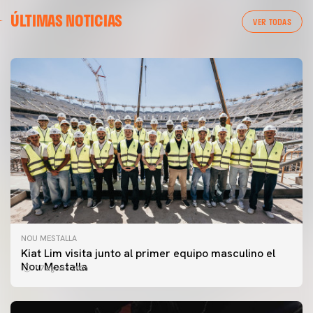
ÚLTIMAS NOTICIAS
VER TODAS
NOU MESTALLA
Kiat Lim visita junto al primer equipo masculino el
Nou Mestalla
07 agosto 2026