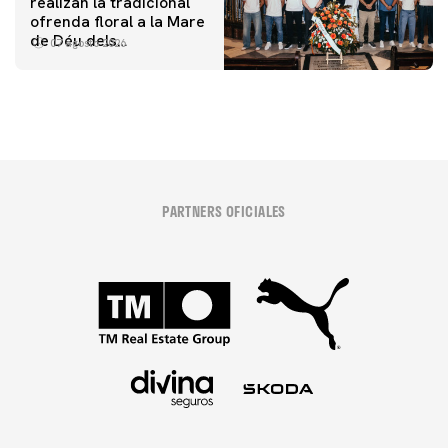
realizan la tradicional
ofrenda floral a la Mare
de Déu dels
07 agosto 2026
Desamparats
PARTNERS OFICIALES