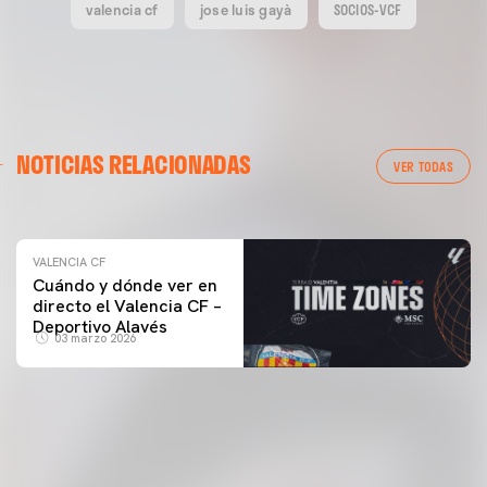
valencia cf
jose luis gayà
SOCIOS-VCF
VALENCIA CF
NOTICIAS RELACIONADAS
ENTRENAMIENTO DEL VALENCIA CF 04/03/26
VER TODAS
04 marzo 2026
VALENCIA CF
Cuándo y dónde ver en
directo el Valencia CF –
Deportivo Alavés
03 marzo 2026