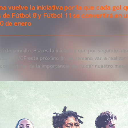
na vuelve la iniciativa por la que cada gol
 de Fútbol 8 y Fútbol 11 se convertirá en u
30 de enero
sí de sencillo. Esa es la iniciativa que por segundo año
ademia VCF este próximo fin de semana van a realizar 
oncienciar de la importancia de cuidar nuestro medi