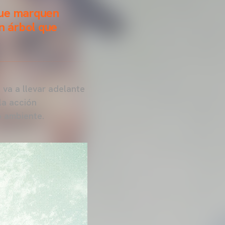
 que marquen
n árbol que
 va a llevar adelante
la acción
o ambiente.