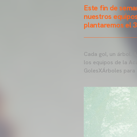
Este fin de sema
nuestros equipos
plantaremos el 
Cada gol, un árbol. A
los equipos de la Ac
GolesXÁrboles para c