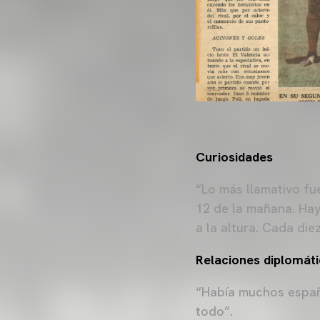
Curiosidades
“Lo más llamativo fu
12 de la mañana. Hay
a la altura. Cada die
Relaciones diplomát
“Había muchos españo
todo”.