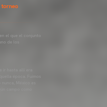
l torneo
en el que el conjunto
uno de los
ir hasta allí era
aquella época. Fuimos
to nunca, México es
ingún campo como