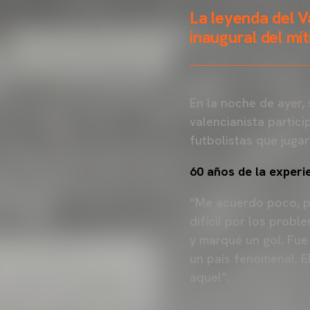
La leyenda del V
inaugural del m
En la noche de ayer, 
valencianista partici
futbolistas que jugar
60 años de la experi
“Me acuerdo poco, pe
difícil por los prob
y marqué un gol. Fue
un país fenomenal. E
aquel”.