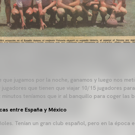
e que jugamos por la noche, ganamos y luego nos meti
 jugadores que tienen que viajar 10/15 jugadores par
z minutos teníamos que ir al banquillo para coger las 
icas entre España y México
les. Tenían un gran club español, pero en la época er