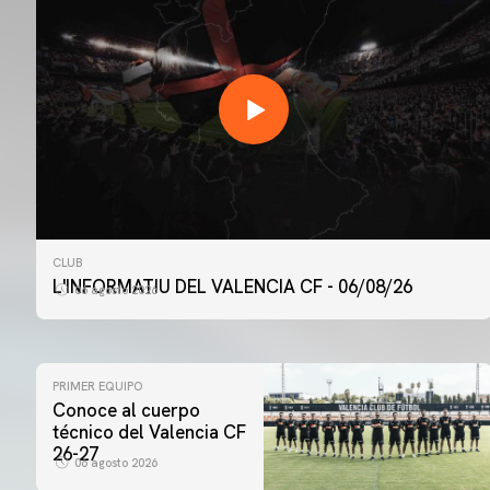
CLUB
L'INFORMATIU DEL VALENCIA CF - 06/08/26
06 agosto 2026
PRIMER EQUIPO
Conoce al cuerpo
técnico del Valencia CF
26-27
06 agosto 2026