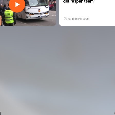
del ''aspar team'
09 febrero 2025
PRIMER EQUIPO
ENTRENAMIENTO DEL VALENCIA CF 6/8/2026
06 agosto 2026