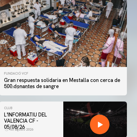
FUNDACIÓ VCF
Gran respuesta solidaria en Mestalla con cerca de
500 donantes de sangre
06 agosto 2026
CLUB
L'INFORMATIU DEL
VALENCIA CF -
05/08/26
05 agosto 2026