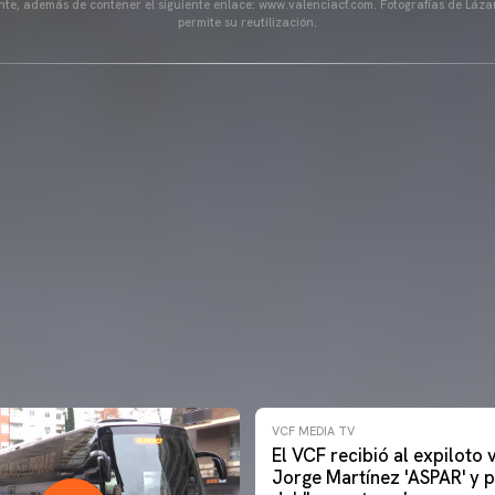
ente, además de contener el siguiente enlace: www.valenciacf.com. Fotografías de Lázar
permite su reutilización.
VCF MEDIA TV
El VCF recibió al expiloto
Jorge Martínez 'ASPAR' y p