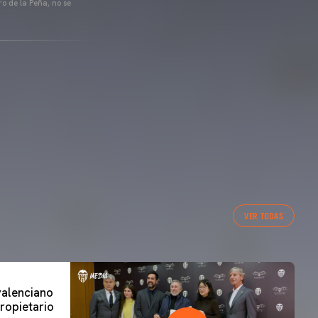
o de la Peña, no se
VER TODAS
 valenciano
ropietario