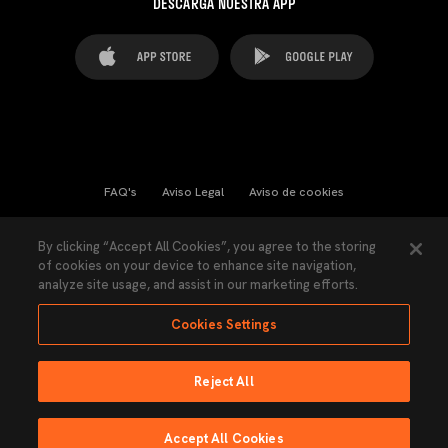
DESCARGA NUESTRA APP
FAQ's
Aviso Legal
Aviso de cookies
Cookies Settings
Contactos
Prensa
By clicking “Accept All Cookies”, you agree to the storing
of cookies on your device to enhance site navigation,
Ley Transparencia
Política de Privacidad
analyze site usage, and assist in our marketing efforts.
Accesibilidad
Cookies Settings
Reject All
Ninguna parte de esta página puede ser reproducida sin el permiso del Valencia
CF © 2026 Valencia CF.
Accept All Cookies