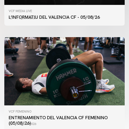
PRIMER EQUIPO
ENTRENAMIENTO MATINAL DEL VALENCIA CF
VCF MEDIA LIVE
5/8/2026
L'INFORMATIU DEL VALENCIA CF - 05/08/26
05 agosto 2026
05 agosto 2026
VCF FEMENINO
ENTRENAMIENTO DEL VALENCIA CF FEMENINO
(05/08/26)
05 agosto 2026