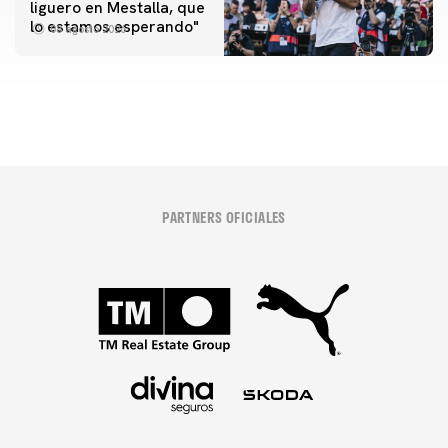
liguero en Mestalla, que
Las fotos del Valencia CF-Newcastle United FC
lo estamos esperando"
08 agosto 2026
08 agosto 2026
PARTNERS OFICIALES