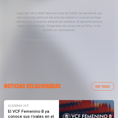
Copyright 2013-2025 Valencia Club de Fútbol. Se permite el uso
del contenido editorial del artículo siempre y cuando se haga
referencia a su fuente, además de contener el siguiente enlace:
www.valenciacf.com. Fotografías de Lázaro de la Peña, no se
permite su reutilización.
NOTICIAS RELACIONADAS
VER TODAS
ACADEMIA VCF
El VCF Femenino B ya
conoce sus rivales en el