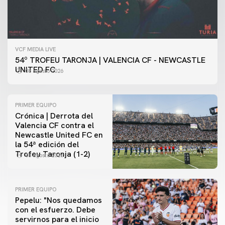
VCF MEDIA LIVE
54º TROFEU TARONJA | VALENCIA CF - NEWCASTLE
UNITED FC
08 agosto 2026
PRIMER EQUIPO
Crónica | Derrota del
Valencia CF contra el
Newcastle United FC en
la 54ª edición del
Trofeu Taronja (1-2)
08 agosto 2026
PRIMER EQUIPO
Pepelu: "Nos quedamos
con el esfuerzo. Debe
servirnos para el inicio
PRIMER EQUIPO