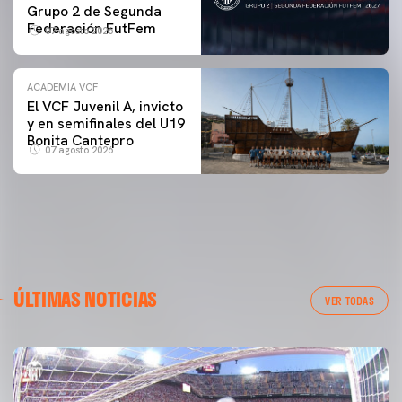
Grupo 2 de Segunda
Federación FutFem
07 agosto 2026
ACADEMIA VCF
El VCF Juvenil A, invicto
y en semifinales del U19
Bonita Cantepro
07 agosto 2026
ÚLTIMAS NOTICIAS
VER TODAS