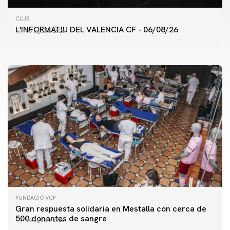
PRIMER EQUIPO
CLUB
ENTRENAMIENTO DEL VALENCIA CF 6/8/2026
L'INFORMATIU DEL VALENCIA CF - 06/08/26
06 agosto 2026
06 agosto 2026
FUNDACIÓ VCF
Gran respuesta solidaria en Mestalla con cerca de
500 donantes de sangre
06 agosto 2026