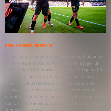
GRAN ESFUERZO COLECTIVO
“Pasar de un escenario así, que nunca habíamos
vivido y esperamos no volver a vivir, a jugar un
partido de fútbol normal es difícil. El equipo ha
arrancado increíble y la segunda parte, sobre
todo a nivel defensivo, no hemos dejado de
presionar y correr. Los centrales han estado
increíbles, también los medios, todos. Éramos un
equipo y así tenemos que ser todos los partidos
si queremos ganar”.