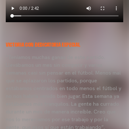
VICTORIA CON DEDICATORIA ESPECIAL
“Teníamos muchas ganas de este partido.
Llevábamos un mes sin competir y varias
semanas casi sin pensar en el fútbol. Menos mal
que se aplazaron los partidos, porque
estábamos centrados en todo menos el fútbol y
no nos habría venido bien jugar. Esta semana ya
estábamos más tranquilos. La gente ha currado
durante un mes de manera increíble. Creo que
nos lo merecíamos por ese trabajo y por la
gente, que esos sí que están trabajando”.