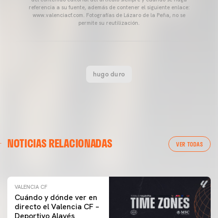
referencia a su fuente, además de contener el siguiente enlace:
www.valenciacf.com. Fotografías de Lázaro de la Peña, no se
permite su reutilización.
hugo duro
VALENCIA CF
NOTICIAS RELACIONADAS
ENTRENAMIENTO DEL VALENCIA CF 04/03/26
VER TODAS
04 marzo 2026
VALENCIA CF
Cuándo y dónde ver en
directo el Valencia CF –
Deportivo Alavés