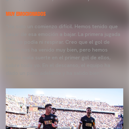
MUY EMOCIONADOS
“Ha sido un comienzo difícil. Hemos tenido que
pasar de esa emoción a bajar. La primera jugada
casi no podía ni respirar. Creo que el gol de
César nos ha venido muy bien, pero hemos
tenido mala suerte en el primer gol de ellos,
sobre todo yo. En el descanso, el equipo ha
dado un paso adelante y ha salido bien”.